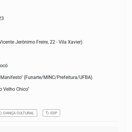
23
cente Jerônimo Freire, 22 - Vila Xavier)
Xocó
 Manifesto" (Funarte/MINC/Prefeitura/UFBA)
o Velho Chico"
DANÇA CULTURAL
ESP