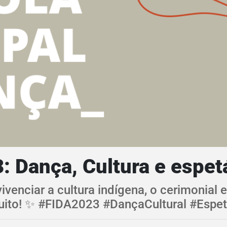
: Dança, Cultura e espetá
venciar a cultura indígena, o cerimonial
atuito! ✨ #FIDA2023 #DançaCultural #Espe