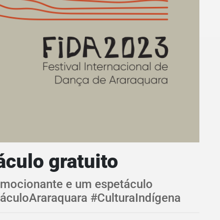
culo gratuito
 emocionante e um espetáculo
táculoAraraquara #CulturaIndígena