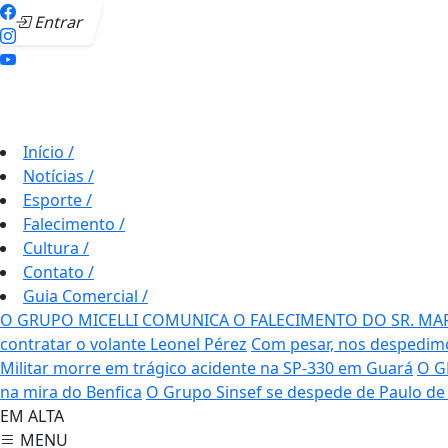
Entrar
Início
/
Notícias
/
Esporte
/
Falecimento
/
Cultura
/
Contato
/
Guia Comercial
/
O GRUPO MICELLI COMUNICA O FALECIMENTO DO SR. MA
contratar o volante Leonel Pérez
Com pesar, nos despedimos
Militar morre em trágico acidente na SP-330 em Guará
O G
na mira do Benfica
O Grupo Sinsef se despede de Paulo de 
EM ALTA
MENU