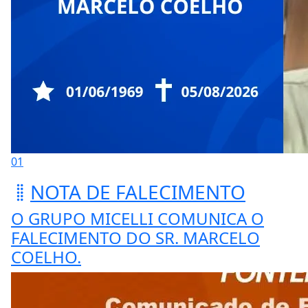
01
NOTA DE FALECIMENTO
O GRUPO MICELLI COMUNICA O
FALECIMENTO DO SR. MARCELO
COELHO.