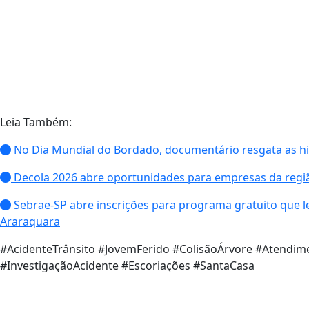
Leia Também:
No Dia Mundial do Bordado, documentário resgata as hist
Decola 2026 abre oportunidades para empresas da reg
Sebrae-SP abre inscrições para programa gratuito que le
Araraquara
#AcidenteTrânsito #JovemFerido #ColisãoÁrvore #Atendi
#InvestigaçãoAcidente #Escoriações #SantaCasa