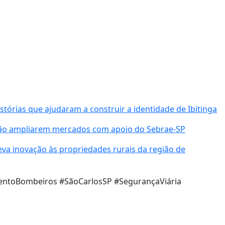
órias que ajudaram a construir a identidade de Ibitinga
ião ampliarem mercados com apoio do Sebrae-SP
va inovação às propriedades rurais da região de
mentoBombeiros #SãoCarlosSP #SegurançaViária