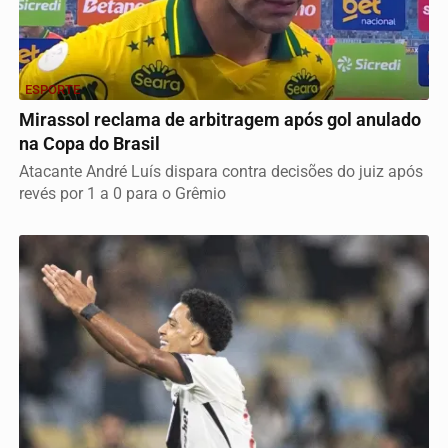
ESPORTE
Mirassol reclama de arbitragem após gol anulado
na Copa do Brasil
Atacante André Luís dispara contra decisões do juiz após
revés por 1 a 0 para o Grêmio