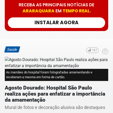
RECEBA AS PRINCIPAIS NOTÍCIAS DE
ARARAQUARA
EM
TEMPO REAL
.
INSTALAR AGORA
Saúde
167
As mamães do hospital foram fotografadas amamentando e
receberam a mesma em forma de cartão.
Agosto Dourado: Hospital São Paulo
realiza ações para enfatizar a importância
da amamentação
Mural de fotos e decoração alusiva são destaques