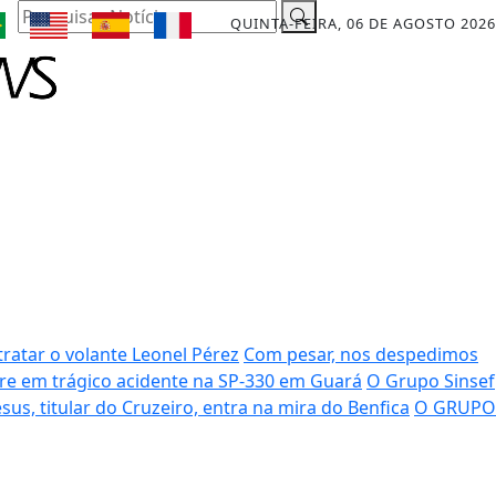
Pesquisar Notícia
QUINTA-FEIRA, 06 DE AGOSTO 2026
ratar o volante Leonel Pérez
Com pesar, nos despedimos
rre em trágico acidente na SP-330 em Guará
O Grupo Sinsef
sus, titular do Cruzeiro, entra na mira do Benfica
O GRUPO