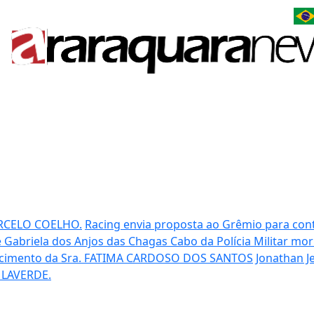
RCELO COELHO.
Racing envia proposta ao Grêmio para cont
 Gabriela dos Anjos das Chagas
Cabo da Polícia Militar mo
cimento da Sra. FATIMA CARDOSO DOS SANTOS
Jonathan Je
 LAVERDE.