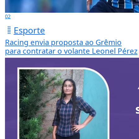
02
Esporte
Racing envia proposta ao Grêmio
para contratar o volante Leonel Pérez