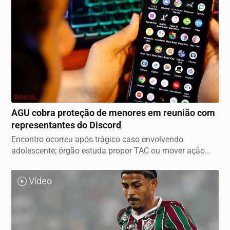
BRASIL
AGU cobra proteção de menores em reunião com
representantes do Discord
Encontro ocorreu após trágico caso envolvendo
adolescente; órgão estuda propor TAC ou mover ação...
Vídeo