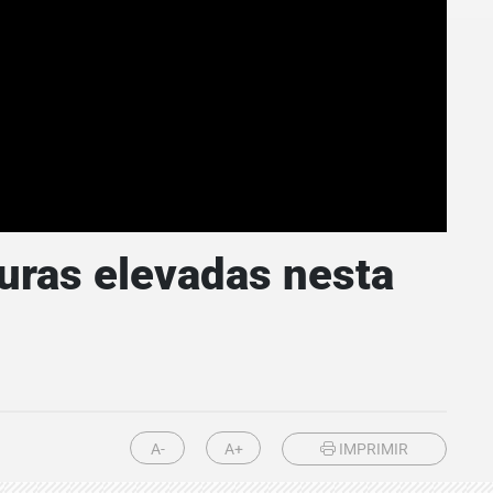
uras elevadas nesta
A-
A+
IMPRIMIR