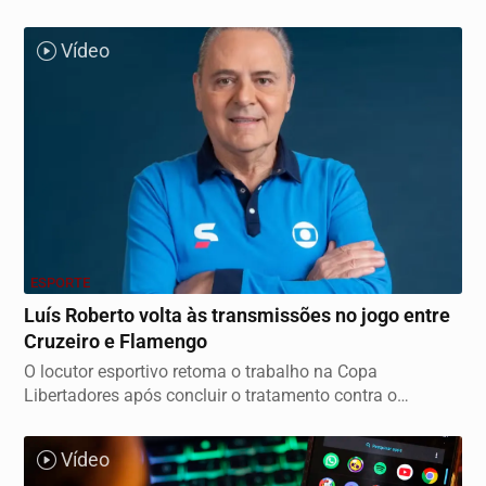
Vídeo
ESPORTE
Luís Roberto volta às transmissões no jogo entre
Cruzeiro e Flamengo
O locutor esportivo retoma o trabalho na Copa
Libertadores após concluir o tratamento contra o
câncer,...
Vídeo