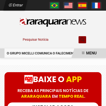
Entrar
Pesquisar Notícia
MENU
O GRUPO MICELLI COMUNICA O FALECIMENTO DO SR. MARCELO C
EM ALTA
BAIXE O
APP
RECEBA AS PRINCIPAIS NOTÍCIAS DE
ARARAQUARA
EM
TEMPO REAL
.