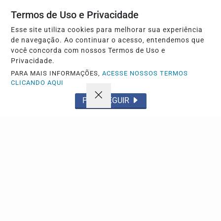
Vitória goleia Athletico-PR por 4 a 0 e avança na
Copa do Brasil
Termos de Uso e Privacidade
Após perder o jogo de ida, a equipe baiana buscou a
Esse site utiliza cookies para melhorar sua experiência
virada no Barradão e repetiu a façanha alcançada em...
de navegação. Ao continuar o acesso, entendemos que
você concorda com nossos Termos de Uso e
Privacidade.
PARA MAIS INFORMAÇÕES,
ACESSE NOSSOS TERMOS
CLICANDO AQUI
PROSSEGUIR
ESPORTE
Vozinha rejeita rótulo de famoso mesmo após