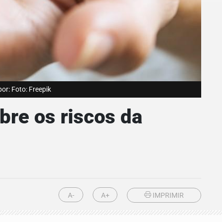
r: Foto: Freepik
re os riscos da
A-
A+
IMPRIMIR