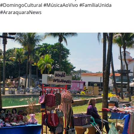
#DomingoCultural #MúsicaAoVivo #FamíliaUnida
#AraraquaraNews