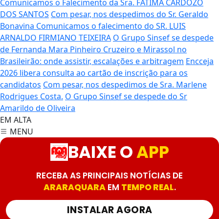
Comunicamos o Falecimento da Sra. FATIMA CARDOZO
DOS SANTOS
Com pesar, nos despedimos do Sr. Geraldo
Bonavina
Comunicamos o falecimento do SR. LUIS
ARNALDO FIRMIANO TEIXEIRA
O Grupo Sinsef se despede
de Fernanda Mara Pinheiro
Cruzeiro e Mirassol no
Brasileirão: onde assistir, escalações e arbitragem
Encceja
2026 libera consulta ao cartão de inscrição para os
candidatos
Com pesar, nos despedimos de Sra. Marlene
Rodrigues Costa.
O Grupo Sinsef se despede do Sr
Amarildo de Oliveira
EM ALTA
MENU
BAIXE O
APP
RECEBA AS PRINCIPAIS NOTÍCIAS DE
ARARAQUARA
EM
TEMPO REAL
.
INSTALAR AGORA