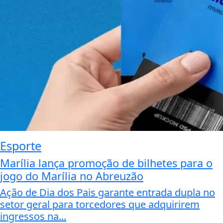
Esporte
Marília lança promoção de bilhetes para o
jogo do Marília no Abreuzão
Ação de Dia dos Pais garante entrada dupla no
setor geral para torcedores que adquirirem
ingressos na...