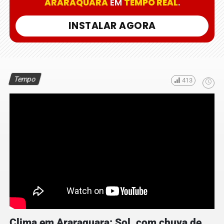
ARARAQUARA
EM
TEMPO REAL
.
INSTALAR AGORA
Tempo
413
Clima em Araraquara: Sol, com chuva de