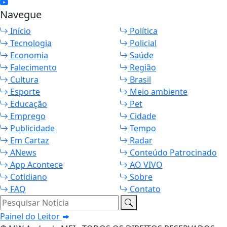
Navegue
Início
Política
Tecnologia
Policial
Economia
Saúde
Falecimento
Região
Cultura
Brasil
Esporte
Meio ambiente
Educação
Pet
Emprego
Cidade
Publicidade
Tempo
Em Cartaz
Radar
ANews
Conteúdo Patrocinado
App Acontece
AO VIVO
Cotidiano
Sobre
FAQ
Contato
Pesquisar Notícia
Painel do Leitor