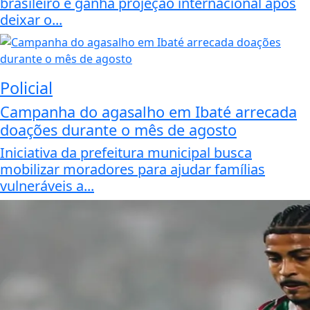
brasileiro e ganha projeção internacional após
deixar o...
Policial
Campanha do agasalho em Ibaté arrecada
doações durante o mês de agosto
Iniciativa da prefeitura municipal busca
mobilizar moradores para ajudar famílias
vulneráveis a...