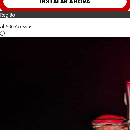
INSTALAR AGORA
Região
536
Acessos