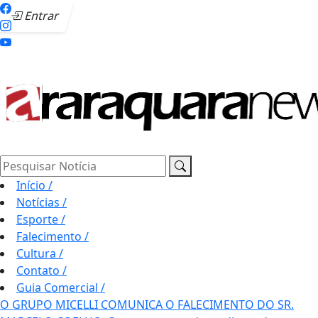
Entrar
Pesquisar Notícia
Início
/
Notícias
/
Esporte
/
Falecimento
/
Cultura
/
Contato
/
Guia Comercial
/
O GRUPO MICELLI COMUNICA O FALECIMENTO DO SR.