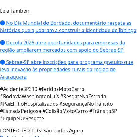
Leia Também:
No Dia Mundial do Bordado, documentário resgata as
histórias que ajudaram a construir a identidade de Ibitinga
Decola 2026 abre oportunidades para empresas da
região ampliarem mercados com apoio do Sebrae-SP
Sebrae-SP abre inscrições para programa gratuito que
leva inovação às propriedades rurais da região de
Araraquara
#AcidenteSP310 #FeridosMotoCarro
#RodoviaWashingtonLuís #ResgateNaEstrada
#PaiEFilhoHospitalizados #SegurançaNoTrânsito
#EstradaPerigosa #ColisãoMotoCarro #TrânsitoSP
#EquipeDeResgate
FONTE/CRÉDITOS:
São Carlos Agora