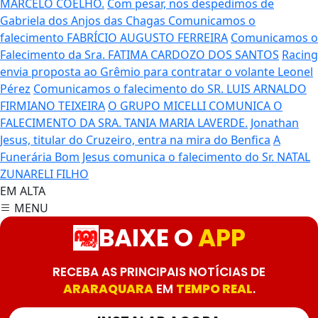
MARCELO COELHO.
Com pesar, nos despedimos de
Gabriela dos Anjos das Chagas
Comunicamos o
falecimento FABRÍCIO AUGUSTO FERREIRA
Comunicamos o
Falecimento da Sra. FATIMA CARDOZO DOS SANTOS
Racing
envia proposta ao Grêmio para contratar o volante Leonel
Pérez
Comunicamos o falecimento do SR. LUIS ARNALDO
FIRMIANO TEIXEIRA
O GRUPO MICELLI COMUNICA O
FALECIMENTO DA SRA. TANIA MARIA LAVERDE.
Jonathan
Jesus, titular do Cruzeiro, entra na mira do Benfica
A
Funerária Bom Jesus comunica o falecimento do Sr. NATAL
ZUNARELI FILHO
EM ALTA
MENU
BAIXE O
APP
RECEBA AS PRINCIPAIS NOTÍCIAS DE
ARARAQUARA
EM
TEMPO REAL
.