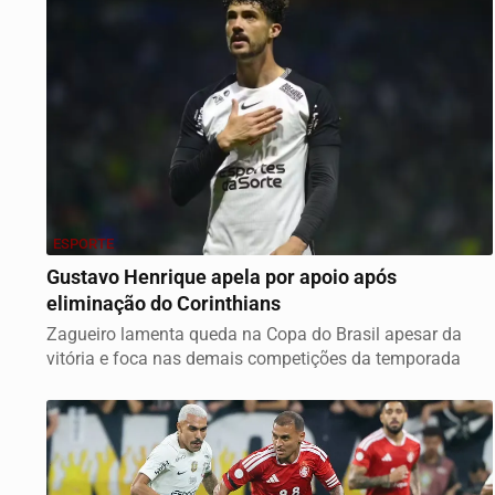
ESPORTE
Gustavo Henrique apela por apoio após
eliminação do Corinthians
Zagueiro lamenta queda na Copa do Brasil apesar da
vitória e foca nas demais competições da temporada