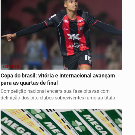
ESPORTE
Copa do brasil: vitória e internacional avançam
para as quartas de final
Competição nacional encerra sua fase oitavas com
definição dos oito clubes sobreviventes rumo ao título