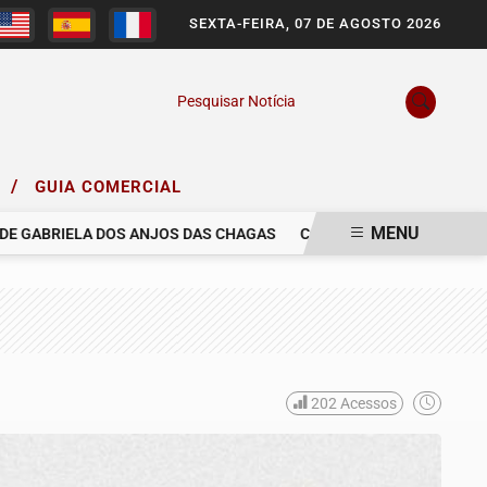
SEXTA-FEIRA, 07 DE AGOSTO 2026
Pesquisar Notícia
/
O
GUIA COMERCIAL
MENU
ABRIELA DOS ANJOS DAS CHAGAS
COM PESAR, NOS DESPEDIMOS 
202
Acessos