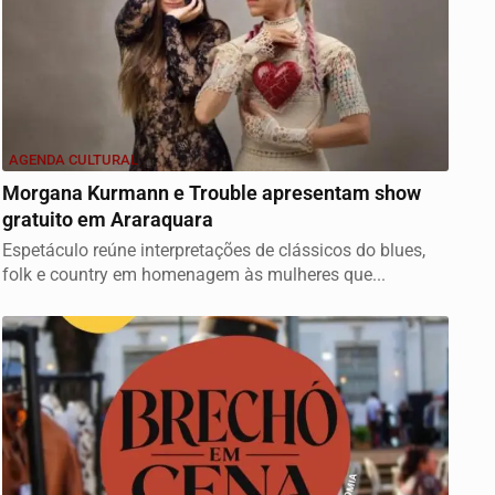
AGENDA CULTURAL
Morgana Kurmann e Trouble apresentam show
gratuito em Araraquara
Espetáculo reúne interpretações de clássicos do blues,
folk e country em homenagem às mulheres que...