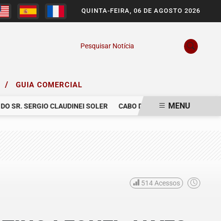
QUINTA-FEIRA, 06 DE AGOSTO 2026
Pesquisar Notícia
/
O
GUIA COMERCIAL
MENU
R. SERGIO CLAUDINEI SOLER
CABO DA POLÍCIA MILITAR MORRE 
514
Acessos