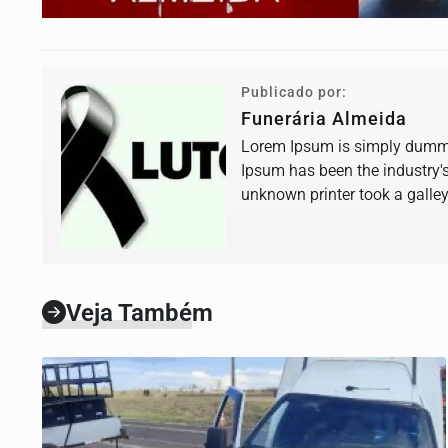
Publicado por:
Funerária Almeida
Lorem Ipsum is simply dummy 
Ipsum has been the industry'
unknown printer took a galle
book.
Veja Também