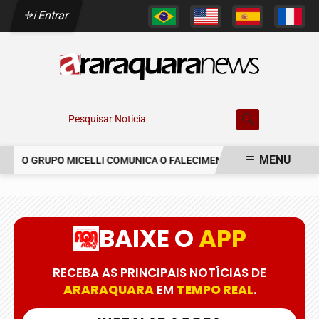
Entrar
Pesquisar Notícia
MENU
O GRUPO MICELLI COMUNICA O FALECIMENTO DO SR. MARCELO C
EM ALTA
BAIXE O
APP
RECEBA AS PRINCIPAIS NOTÍCIAS DE
ARARAQUARA
EM
TEMPO REAL
.