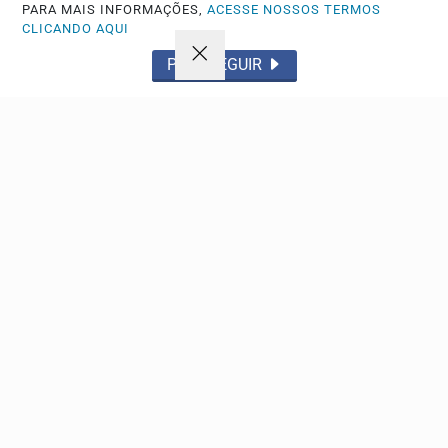
PARA MAIS INFORMAÇÕES,
ACESSE NOSSOS TERMOS
CLICANDO AQUI
Não possui uma conta?
PROSSEGUIR
Você pode anunciar produtos e muito mais!
CRIAR MINHA CONTA
Navegue
Início
Política