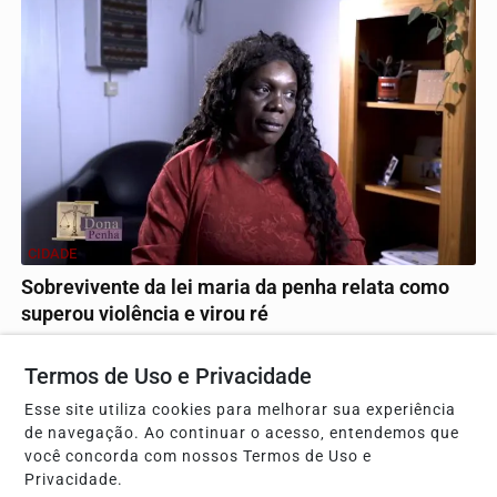
CIDADE
Sobrevivente da lei maria da penha relata como
superou violência e virou ré
Daniela Cristina Nunes enfrentou um relacionamento
abusivo e recomeçou sua trajetória em São Carlos,...
Termos de Uso e Privacidade
Esse site utiliza cookies para melhorar sua experiência
de navegação. Ao continuar o acesso, entendemos que
Descubra Mais
você concorda com nossos Termos de Uso e
Privacidade.