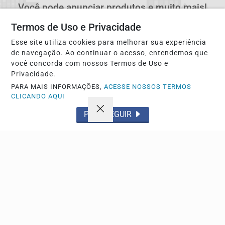
Você pode anunciar produtos e muito mais!
Termos de Uso e Privacidade
CRIAR MINHA CONTA
Esse site utiliza cookies para melhorar sua experiência
de navegação. Ao continuar o acesso, entendemos que
você concorda com nossos Termos de Uso e
Privacidade.
PARA MAIS INFORMAÇÕES,
ACESSE NOSSOS TERMOS
CLICANDO AQUI
PROSSEGUIR
Navegue
Início
Política
Tecnologia
Policial
Economia
Saúde
Falecimento
Região