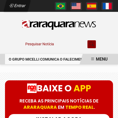
Entrar
Pesquisar Notícia
MENU
O GRUPO MICELLI COMUNICA O FALECIMENTO DO SR. MARCELO 
EM ALTA
BAIXE O
APP
RECEBA AS PRINCIPAIS NOTÍCIAS DE
ARARAQUARA
EM
TEMPO REAL
.