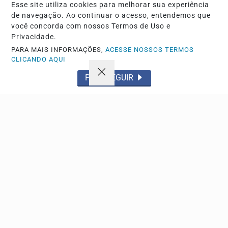
Esse site utiliza cookies para melhorar sua experiência
de navegação. Ao continuar o acesso, entendemos que
Descubra Mais
você concorda com nossos Termos de Uso e
Privacidade.
PARA MAIS INFORMAÇÕES,
ACESSE NOSSOS TERMOS
CLICANDO AQUI
Não possui uma conta?
PROSSEGUIR
Você pode anunciar produtos e muito mais!
CRIAR MINHA CONTA