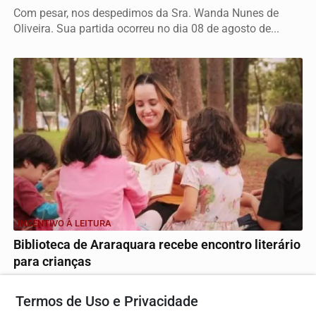
Com pesar, nos despedimos da Sra. Wanda Nunes de
Oliveira. Sua partida ocorreu no dia 08 de agosto de...
INCENTIVO À LEITURA
Biblioteca de Araraquara recebe encontro literário
para crianças
Atividade gratuita com Rebeca Chibeni convida crianças
de 4 a 12 anos a explorar o universo dos livros...
Termos de Uso e Privacidade