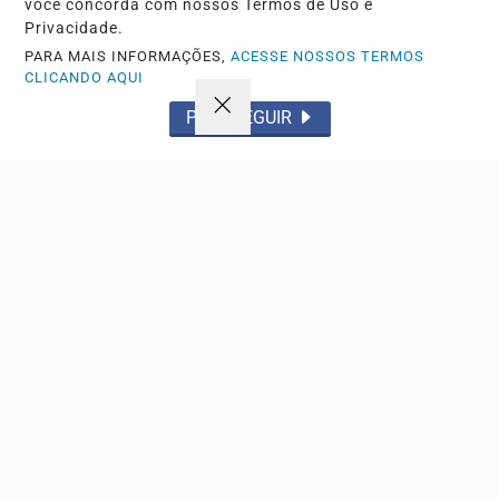
você concorda com nossos Termos de Uso e
Privacidade.
PARA MAIS INFORMAÇÕES,
ACESSE NOSSOS TERMOS
Descubra Mais
CLICANDO AQUI
PROSSEGUIR
Não possui uma conta?
Você pode anunciar produtos e muito mais!
CRIAR MINHA CONTA