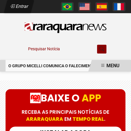
Entrar
Pesquisar Notícia
MENU
O GRUPO MICELLI COMUNICA O FALECIMENTO DO SR. MARCELO C
EM ALTA
BAIXE O
APP
RECEBA AS PRINCIPAIS NOTÍCIAS DE
ARARAQUARA
EM
TEMPO REAL
.