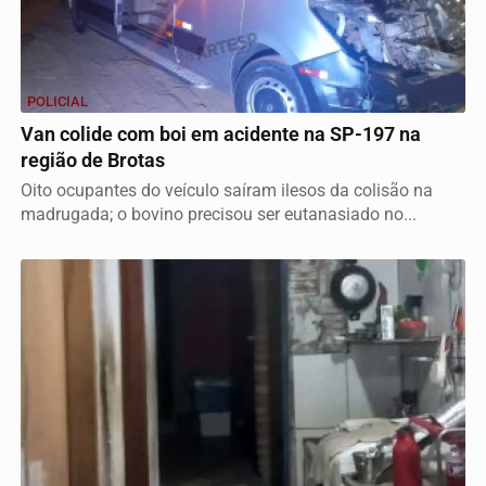
POLICIAL
Van colide com boi em acidente na SP-197 na
região de Brotas
Oito ocupantes do veículo saíram ilesos da colisão na
madrugada; o bovino precisou ser eutanasiado no...