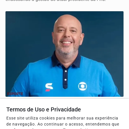
ESPORTE
Alex escobar passa por cirurgia para retirada de
Termos de Uso e Privacidade
tumor no Rio de Janeiro
O jornalista enfrentou procedimento médico após pico de
Esse site utiliza cookies para melhorar sua experiência
pressão durante transmissão ao vivo na televisão.
de navegação. Ao continuar o acesso, entendemos que