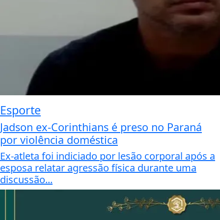
Esporte
Jadson ex-Corinthians é preso no Paraná
por violência doméstica
Ex-atleta foi indiciado por lesão corporal após a
esposa relatar agressão física durante uma
discussão...