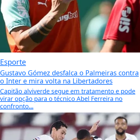
Esporte
Gustavo Gómez desfalca o Palmeiras contra
o Inter e mira volta na Libertadores
Capitão alviverde segue em tratamento e pode
virar opção para o técnico Abel Ferreira no
confronto...