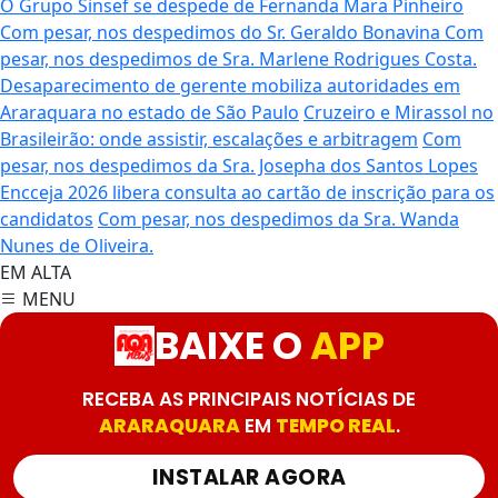
O Grupo Sinsef se despede de Fernanda Mara Pinheiro
Com pesar, nos despedimos do Sr. Geraldo Bonavina
Com
pesar, nos despedimos de Sra. Marlene Rodrigues Costa.
Desaparecimento de gerente mobiliza autoridades em
Araraquara no estado de São Paulo
Cruzeiro e Mirassol no
Brasileirão: onde assistir, escalações e arbitragem
Com
pesar, nos despedimos da Sra. Josepha dos Santos Lopes
Encceja 2026 libera consulta ao cartão de inscrição para os
candidatos
Com pesar, nos despedimos da Sra. Wanda
Nunes de Oliveira.
EM ALTA
MENU
BAIXE O
APP
RECEBA AS PRINCIPAIS NOTÍCIAS DE
ARARAQUARA
EM
TEMPO REAL
.
INSTALAR AGORA