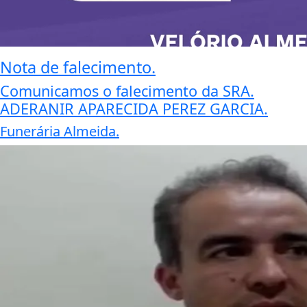
Nota de falecimento.
Comunicamos o falecimento da SRA.
ADERANIR APARECIDA PEREZ GARCIA.
Funerária Almeida.