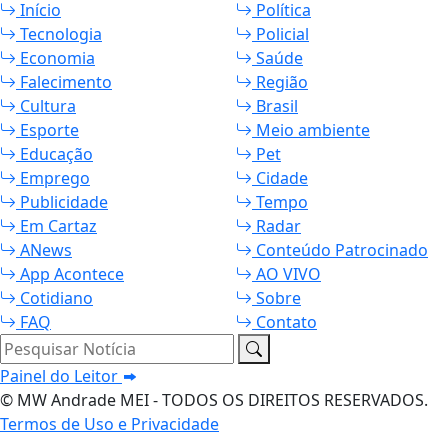
Início
Política
Tecnologia
Policial
Economia
Saúde
Falecimento
Região
Cultura
Brasil
Esporte
Meio ambiente
Educação
Pet
Emprego
Cidade
Publicidade
Tempo
Em Cartaz
Radar
ANews
Conteúdo Patrocinado
App Acontece
AO VIVO
Cotidiano
Sobre
FAQ
Contato
Pesquisar Notícia
Painel do Leitor
© MW Andrade MEI - TODOS OS DIREITOS RESERVADOS.
Termos de Uso e Privacidade