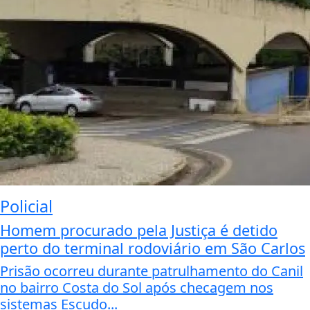
Policial
Homem procurado pela Justiça é detido
perto do terminal rodoviário em São Carlos
Prisão ocorreu durante patrulhamento do Canil
no bairro Costa do Sol após checagem nos
sistemas Escudo...