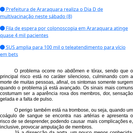
Prefeitura de Araraquara realiza o Dia D de
multivacinação neste sábado (8)
Fila de espera por colonoscopia em Araraquara atinge
quase 4 mil pacientes
SUS amplia para 100 mil o teleatendimento para vício
em bets
O problema ocorre no abdômen e tórax, sendo que o
principal risco está no caráter silencioso, culminando com a
morte de muitas pessoas, afinal, os sintomas somente surgem
quando o problema já está avançado. Os sinais mais comuns
costumam ser a aparência roxa dos membros, dor, sensação
gelada e a falta de pulso.
O perigo também está na trombose, ou seja, quando um
coágulo de sangue se encontra nas artérias e apresenta o
risco de se desprender, podendo causar mais complicações e,
inclusive, provocar amputação de membros.
Já a dissecção da aorta, um pouco menos conhecida,