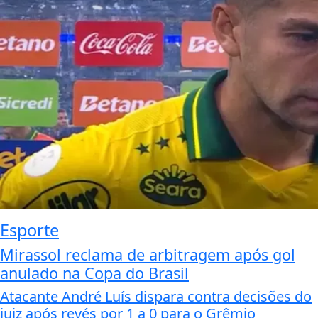
Esporte
Mirassol reclama de arbitragem após gol
anulado na Copa do Brasil
Atacante André Luís dispara contra decisões do
juiz após revés por 1 a 0 para o Grêmio