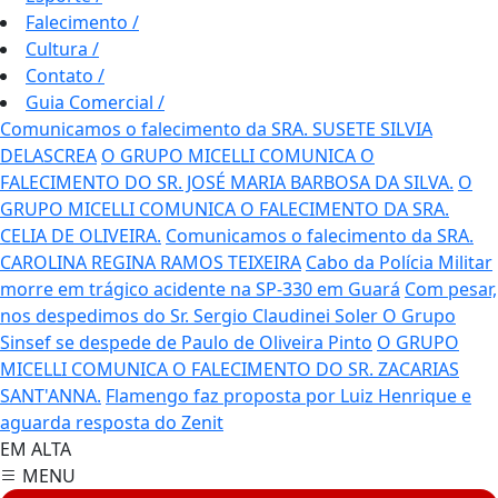
Falecimento
/
Cultura
/
Contato
/
Guia Comercial
/
Comunicamos o falecimento da SRA. SUSETE SILVIA
DELASCREA
O GRUPO MICELLI COMUNICA O
FALECIMENTO DO SR. JOSÉ MARIA BARBOSA DA SILVA.
O
GRUPO MICELLI COMUNICA O FALECIMENTO DA SRA.
CELIA DE OLIVEIRA.
Comunicamos o falecimento da SRA.
CAROLINA REGINA RAMOS TEIXEIRA
Cabo da Polícia Militar
morre em trágico acidente na SP-330 em Guará
Com pesar,
nos despedimos do Sr. Sergio Claudinei Soler
O Grupo
Sinsef se despede de Paulo de Oliveira Pinto
O GRUPO
MICELLI COMUNICA O FALECIMENTO DO SR. ZACARIAS
SANT'ANNA.
Flamengo faz proposta por Luiz Henrique e
aguarda resposta do Zenit
EM ALTA
MENU