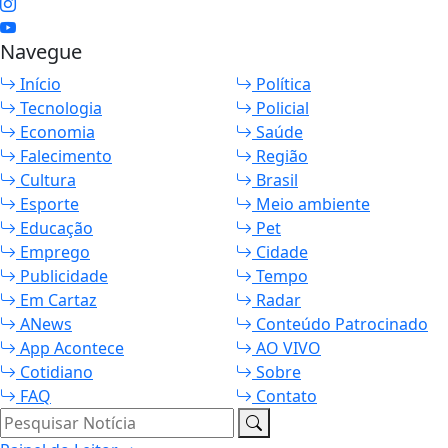
Navegue
Início
Política
Tecnologia
Policial
Economia
Saúde
Falecimento
Região
Cultura
Brasil
Esporte
Meio ambiente
Educação
Pet
Emprego
Cidade
Publicidade
Tempo
Em Cartaz
Radar
ANews
Conteúdo Patrocinado
App Acontece
AO VIVO
Cotidiano
Sobre
FAQ
Contato
Pesquisar Notícia