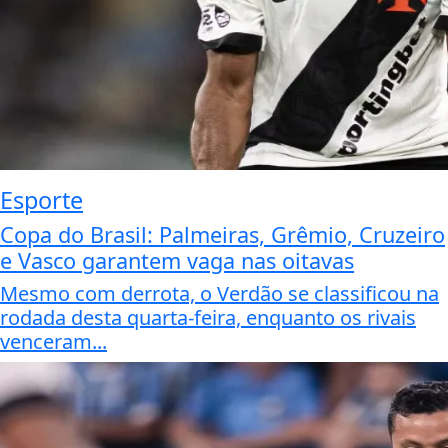
Esporte
Copa do Brasil: Palmeiras, Grêmio, Cruzeiro
e Vasco garantem vaga nas oitavas
Mesmo com derrota, o Verdão se classificou na
rodada desta quarta-feira, enquanto os rivais
venceram...