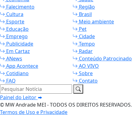
Falecimento
Região
Cultura
Brasil
Esporte
Meio ambiente
Educação
Pet
Emprego
Cidade
Publicidade
Tempo
Em Cartaz
Radar
ANews
Conteúdo Patrocinado
App Acontece
AO VIVO
Cotidiano
Sobre
FAQ
Contato
Pesquisar Notícia
Painel do Leitor
© MW Andrade MEI - TODOS OS DIREITOS RESERVADOS.
Termos de Uso e Privacidade