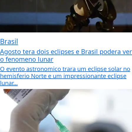
Brasil
Agosto tera dois eclipses e Brasil podera ver
o fenomeno lunar
O evento astronomico trara um eclipse solar no
hemisferio Norte e um impressionante eclipse
lunar...