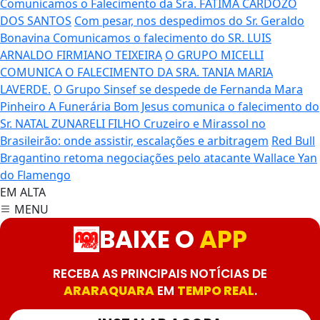
Comunicamos o Falecimento da Sra. FATIMA CARDOZO
DOS SANTOS
Com pesar, nos despedimos do Sr. Geraldo
Bonavina
Comunicamos o falecimento do SR. LUIS
ARNALDO FIRMIANO TEIXEIRA
O GRUPO MICELLI
COMUNICA O FALECIMENTO DA SRA. TANIA MARIA
LAVERDE.
O Grupo Sinsef se despede de Fernanda Mara
Pinheiro
A Funerária Bom Jesus comunica o falecimento do
Sr. NATAL ZUNARELI FILHO
Cruzeiro e Mirassol no
Brasileirão: onde assistir, escalações e arbitragem
Red Bull
Bragantino retoma negociações pelo atacante Wallace Yan
do Flamengo
EM ALTA
MENU
BAIXE O
APP
RECEBA AS PRINCIPAIS NOTÍCIAS DE
ARARAQUARA
EM
TEMPO REAL
.