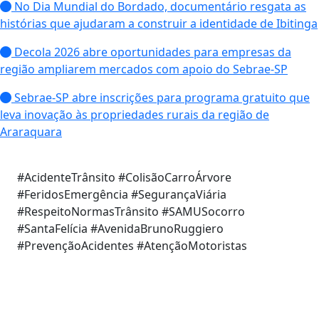
No Dia Mundial do Bordado, documentário resgata as
histórias que ajudaram a construir a identidade de Ibitinga
Decola 2026 abre oportunidades para empresas da
região ampliarem mercados com apoio do Sebrae-SP
Sebrae-SP abre inscrições para programa gratuito que
leva inovação às propriedades rurais da região de
Araraquara
#AcidenteTrânsito #ColisãoCarroÁrvore
#FeridosEmergência #SegurançaViária
#RespeitoNormasTrânsito #SAMUSocorro
#SantaFelícia #AvenidaBrunoRuggiero
#PrevençãoAcidentes #AtençãoMotoristas