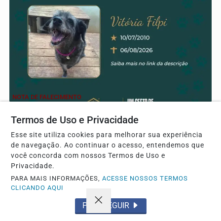
NOTA DE FALECIMENTO
O Grupo Sinsef se despede de Vitória Filpi
Termos de Uso e Privacidade
Com pesar o Grupo Sinsef comunica o falecimento
Esse site utiliza cookies para melhorar sua experiência
de navegação. Ao continuar o acesso, entendemos que
você concorda com nossos Termos de Uso e
Descubra Mais
Privacidade.
PARA MAIS INFORMAÇÕES,
ACESSE NOSSOS TERMOS
CLICANDO AQUI
PROSSEGUIR
Não possui uma conta?