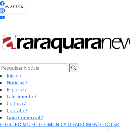
Entrar
Pesquisar Notícia
Início
/
Notícias
/
Esporte
/
Falecimento
/
Cultura
/
Contato
/
Guia Comercial
/
O GRUPO MICELLI COMUNICA O FALECIMENTO DO SR.