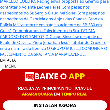
MARCELO COELHO.
Racing envia proposta ao Grêmio para
contratar o volante Leonel Pérez
Com pesar, nos
despedimos do Sr. Sergio Claudinei Soler
Com pesar, nos
despedimos de Gabriela dos Anjos das Chagas
Cabo da
Polícia Militar morre em trágico acidente na SP-330 em
Guará
Comunicamos o Falecimento da Sra. FATIMA
CARDOSO DOS SANTOS
O Grupo Sinsef se despede de
Paulo de Oliveira Pinto
Jonathan Jesus, titular do Cruzeiro,
entra na mira do Benfica
O GRUPO MICELLI COMUNICA O
FALECIMENTO DA SRA. TANIA MARIA LAVERDE.
EM ALTA
MENU
BAIXE O
APP
RECEBA AS PRINCIPAIS NOTÍCIAS DE
ARARAQUARA
EM
TEMPO REAL
.
INSTALAR AGORA