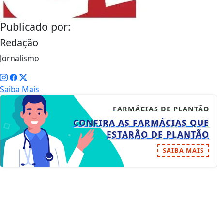
Publicado por:
Redação
Jornalismo
Saiba Mais
FARMÁCIAS DE PLANTÃO
CONFIRA AS FARMÁCIAS QUE
ESTARÃO DE PLANTÃO
SAIBA MAIS