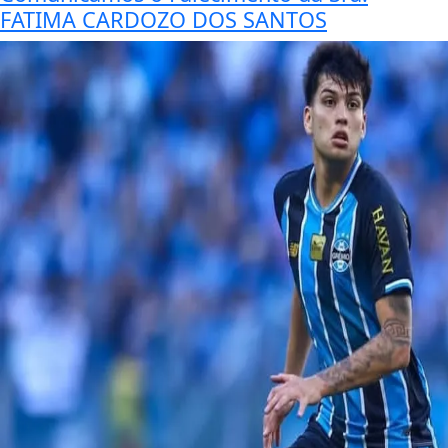
FATIMA CARDOZO DOS SANTOS