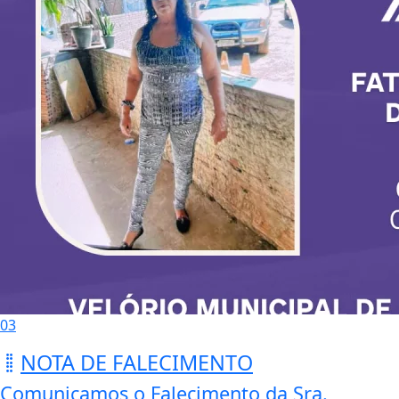
03
NOTA DE FALECIMENTO
Comunicamos o Falecimento da Sra.