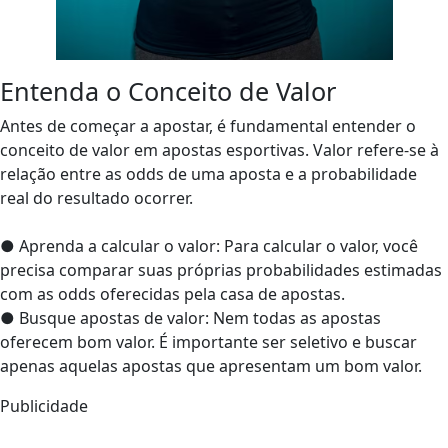
Entenda o Conceito de Valor
Antes de começar a apostar, é fundamental entender o
conceito de valor em apostas esportivas. Valor refere-se à
relação entre as odds de uma aposta e a probabilidade
real do resultado ocorrer.
● Aprenda a calcular o valor: Para calcular o valor, você
precisa comparar suas próprias probabilidades estimadas
com as odds oferecidas pela casa de apostas.
● Busque apostas de valor: Nem todas as apostas
oferecem bom valor. É importante ser seletivo e buscar
apenas aquelas apostas que apresentam um bom valor.
Publicidade