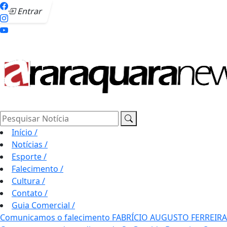
Entrar
Pesquisar Notícia
Início
/
Notícias
/
Esporte
/
Falecimento
/
Cultura
/
Contato
/
Guia Comercial
/
Comunicamos o falecimento FABRÍCIO AUGUSTO FERREIRA