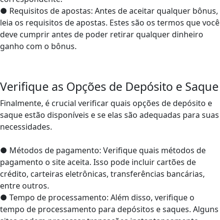
● Requisitos de apostas: Antes de aceitar qualquer bônus,
leia os requisitos de apostas. Estes são os termos que você
deve cumprir antes de poder retirar qualquer dinheiro
ganho com o bônus.
Verifique as Opções de Depósito e Saque
Finalmente, é crucial verificar quais opções de depósito e
saque estão disponíveis e se elas são adequadas para suas
necessidades.
● Métodos de pagamento: Verifique quais métodos de
pagamento o site aceita. Isso pode incluir cartões de
crédito, carteiras eletrônicas, transferências bancárias,
entre outros.
● Tempo de processamento: Além disso, verifique o
tempo de processamento para depósitos e saques. Alguns