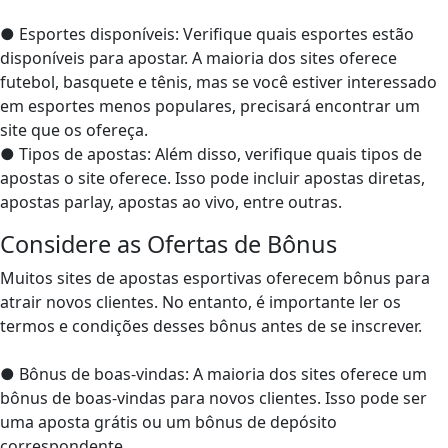
● Esportes disponíveis: Verifique quais esportes estão
disponíveis para apostar. A maioria dos sites oferece
futebol, basquete e tênis, mas se você estiver interessado
em esportes menos populares, precisará encontrar um
site que os ofereça.
● Tipos de apostas: Além disso, verifique quais tipos de
apostas o site oferece. Isso pode incluir apostas diretas,
apostas parlay, apostas ao vivo, entre outras.
Considere as Ofertas de Bônus
Muitos sites de apostas esportivas oferecem bônus para
atrair novos clientes. No entanto, é importante ler os
termos e condições desses bônus antes de se inscrever.
● Bônus de boas-vindas: A maioria dos sites oferece um
bônus de boas-vindas para novos clientes. Isso pode ser
uma aposta grátis ou um bônus de depósito
correspondente.