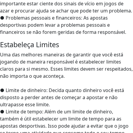
importante estar ciente dos sinais de vício em jogos de
azar e procurar ajuda se achar que pode ter um problema.
● Problemas pessoais e financeiros: As apostas
desportivas podem levar a problemas pessoais e
financeiros se não forem geridas de forma responsável.
Estabeleça Limites
Uma das melhores maneiras de garantir que você está
jogando de maneira responsável é estabelecer limites
claros para si mesmo. Esses limites devem ser respeitados,
não importa o que aconteça.
● Limite de dinheiro: Decida quanto dinheiro você está
disposto a perder antes de começar a apostar e não
ultrapasse esse limite.
● Limite de tempo: Além de um limite de dinheiro,
também é útil estabelecer um limite de tempo para as
apostas desportivas. Isso pode ajudar a evitar que o jogo
se torne uma atividade que consome todo o seu tempo