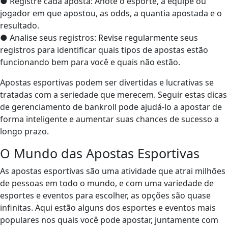
● Registre cada aposta: Anote o esporte, a equipe ou
jogador em que apostou, as odds, a quantia apostada e o
resultado.
● Analise seus registros: Revise regularmente seus
registros para identificar quais tipos de apostas estão
funcionando bem para você e quais não estão.
Apostas esportivas podem ser divertidas e lucrativas se
tratadas com a seriedade que merecem. Seguir estas dicas
de gerenciamento de bankroll pode ajudá-lo a apostar de
forma inteligente e aumentar suas chances de sucesso a
longo prazo.
O Mundo das Apostas Esportivas
As apostas esportivas são uma atividade que atrai milhões
de pessoas em todo o mundo, e com uma variedade de
esportes e eventos para escolher, as opções são quase
infinitas. Aqui estão alguns dos esportes e eventos mais
populares nos quais você pode apostar, juntamente com