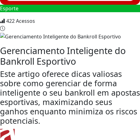
Esporte
422
Acessos
Gerenciamento Inteligente do
Bankroll Esportivo
Este artigo oferece dicas valiosas
sobre como gerenciar de forma
inteligente o seu bankroll em apostas
esportivas, maximizando seus
ganhos enquanto minimiza os riscos
potenciais.