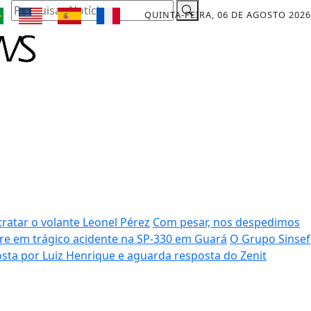
Pesquisar Notícia
QUINTA-FEIRA, 06 DE AGOSTO 2026
ratar o volante Leonel Pérez
Com pesar, nos despedimos
rre em trágico acidente na SP-330 em Guará
O Grupo Sinsef
sta por Luiz Henrique e aguarda resposta do Zenit