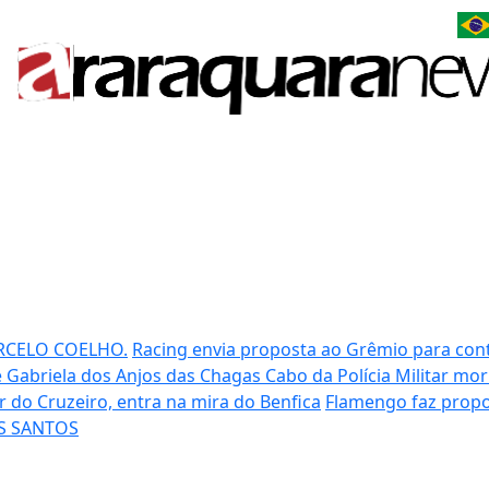
RCELO COELHO.
Racing envia proposta ao Grêmio para cont
 Gabriela dos Anjos das Chagas
Cabo da Polícia Militar mo
ar do Cruzeiro, entra na mira do Benfica
Flamengo faz propo
OS SANTOS