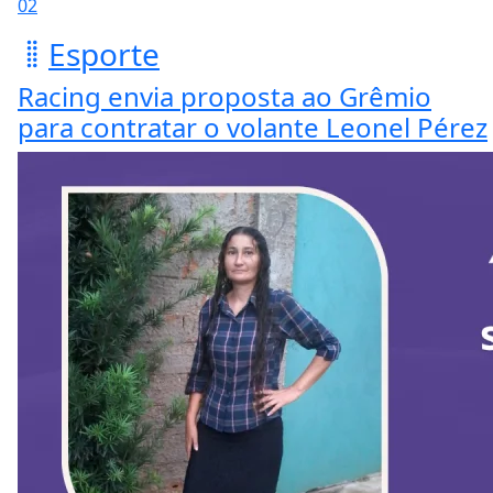
02
Esporte
Racing envia proposta ao Grêmio
para contratar o volante Leonel Pérez