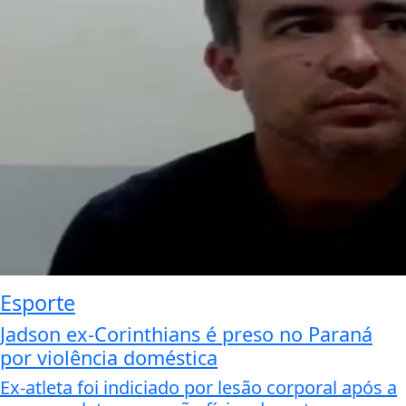
Esporte
Jadson ex-Corinthians é preso no Paraná
por violência doméstica
Ex-atleta foi indiciado por lesão corporal após a