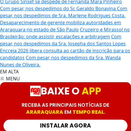
O Grupo Sinsef se despede de Fernanda Mara Pinheiro
Com pesar, nos despedimos do Sr. Geraldo Bonavina
Com
pesar, nos despedimos de Sra. Marlene Rodrigues Costa.
Desaparecimento de gerente mobiliza autoridades em
Araraquara no estado de São Paulo
Cruzeiro e Mirassol no
Brasileirão: onde assistir, escalações e arbitragem
Com
pesar, nos despedimos da Sra. Josepha dos Santos Lopes
Encceja 2026 libera consulta ao cartão de inscrição para os
candidatos
Com pesar, nos despedimos da Sra. Wanda
Nunes de Oliveira.
EM ALTA
MENU
BAIXE O
APP
RECEBA AS PRINCIPAIS NOTÍCIAS DE
ARARAQUARA
EM
TEMPO REAL
.
INSTALAR AGORA