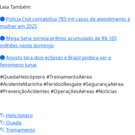
Leia Também:
Polícia Civil contabiliza 783 mil casos de atendimento à
mulher em 2025
Mega-Sena sorteia prêmio acumulado de R$ 165
milhões neste domingo
Agosto tera dois eclipses e Brasil podera ver o
fenomeno lunar
#QuedaHelicóptero #TreinamentoAéreo
#AcidenteMarinha #FeridosResgate #SegurançaAérea
#PrevençãoAcidentes #OperaçõesAéreas #Notícias
Helicóptero
Queda
Treinamento