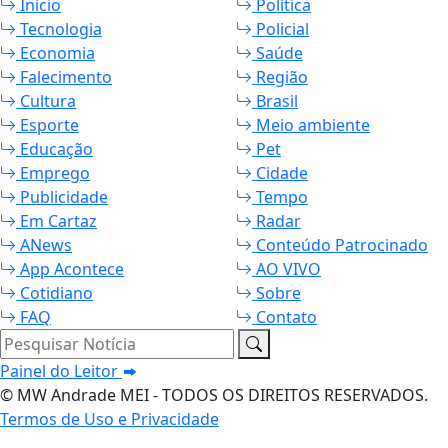
Início
Política
Tecnologia
Policial
Economia
Saúde
Falecimento
Região
Cultura
Brasil
Esporte
Meio ambiente
Educação
Pet
Emprego
Cidade
Publicidade
Tempo
Em Cartaz
Radar
ANews
Conteúdo Patrocinado
App Acontece
AO VIVO
Cotidiano
Sobre
FAQ
Contato
Pesquisar Notícia
Painel do Leitor
© MW Andrade MEI - TODOS OS DIREITOS RESERVADOS.
Termos de Uso e Privacidade