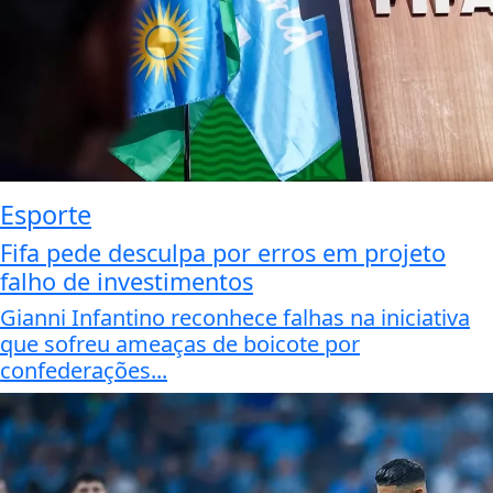
Esporte
Fifa pede desculpa por erros em projeto
falho de investimentos
Gianni Infantino reconhece falhas na iniciativa
que sofreu ameaças de boicote por
confederações...