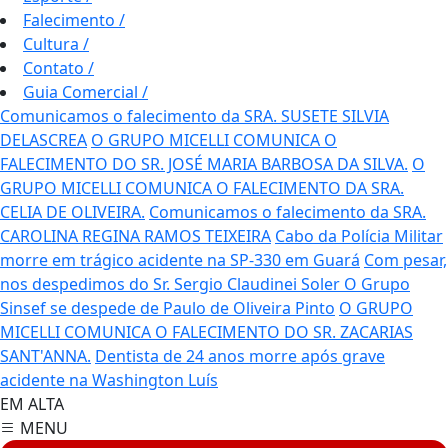
Falecimento
/
Cultura
/
Contato
/
Guia Comercial
/
Comunicamos o falecimento da SRA. SUSETE SILVIA
DELASCREA
O GRUPO MICELLI COMUNICA O
FALECIMENTO DO SR. JOSÉ MARIA BARBOSA DA SILVA.
O
GRUPO MICELLI COMUNICA O FALECIMENTO DA SRA.
CELIA DE OLIVEIRA.
Comunicamos o falecimento da SRA.
CAROLINA REGINA RAMOS TEIXEIRA
Cabo da Polícia Militar
morre em trágico acidente na SP-330 em Guará
Com pesar,
nos despedimos do Sr. Sergio Claudinei Soler
O Grupo
Sinsef se despede de Paulo de Oliveira Pinto
O GRUPO
MICELLI COMUNICA O FALECIMENTO DO SR. ZACARIAS
SANT'ANNA.
Dentista de 24 anos morre após grave
acidente na Washington Luís
EM ALTA
MENU