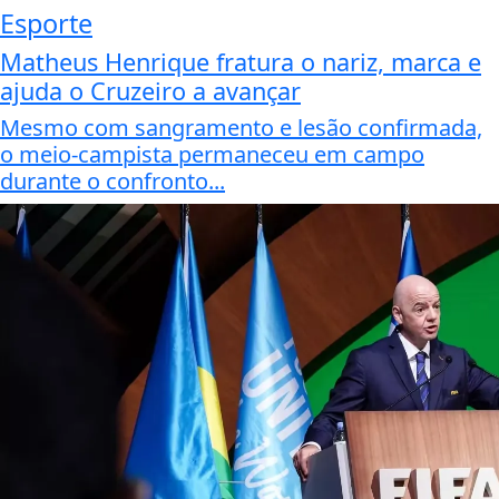
Esporte
Matheus Henrique fratura o nariz, marca e
ajuda o Cruzeiro a avançar
Mesmo com sangramento e lesão confirmada,
o meio-campista permaneceu em campo
durante o confronto...