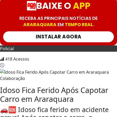
BAIXE O
APP
RECEBA AS PRINCIPAIS NOTÍCIAS DE
ARARAQUARA
EM
TEMPO REAL
.
INSTALAR AGORA
Policial
418
Acessos
Colaboração
Idoso Fica Ferido Após Capotar
Carro em Araraquara
🚗🆘 Idoso fica ferido em acidente