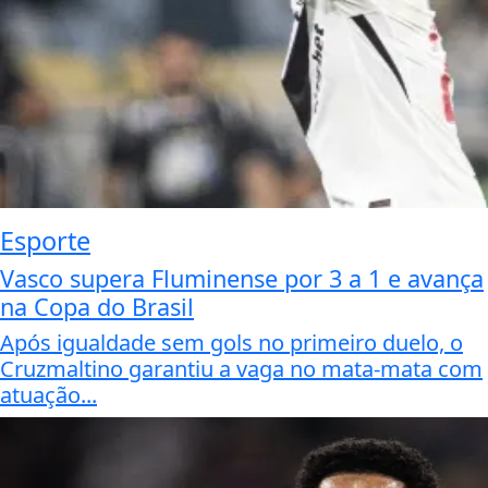
Esporte
Vasco supera Fluminense por 3 a 1 e avança
na Copa do Brasil
Após igualdade sem gols no primeiro duelo, o
Cruzmaltino garantiu a vaga no mata-mata com
atuação...