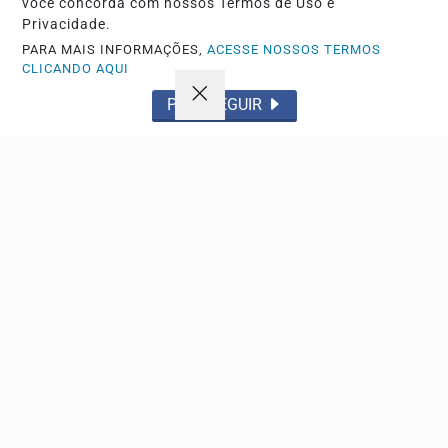
você concorda com nossos Termos de Uso e
Privacidade.
Não possui uma conta?
PARA MAIS INFORMAÇÕES,
ACESSE NOSSOS TERMOS
CLICANDO AQUI
Você pode anunciar produtos e muito mais!
PROSSEGUIR
CRIAR MINHA CONTA
Navegue
Início
Política