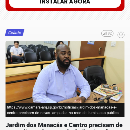
INSTALAR AGORA
Cidade
82
https://www.camara-arq.sp.gov.br/noticias/jardim-dos-manacas-e-
centro-precisam-de-novas-lampadas-na-rede-de-iluminacao-publica
Jardim dos Manacás e Centro precisam de