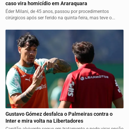
caso vira homicídio em Araraquara
Éder Milani, de 45 anos, passou por procedimentos
cirúrgicos após ser ferido na quinta-feira, mas teve o...
ESPORTE
Gustavo Gómez desfalca o Palmeiras contra o
Inter e mira volta na Libertadores
Capitão alviverde segue em tratamento e pode virar opção