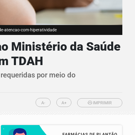
de-atencao-com-hiperatividade
ao Ministério da Saúde
com TDAH
 requeridas por meio do
A-
A+
IMPRIMIR
FARMÁCIAS DE PLANTÃO