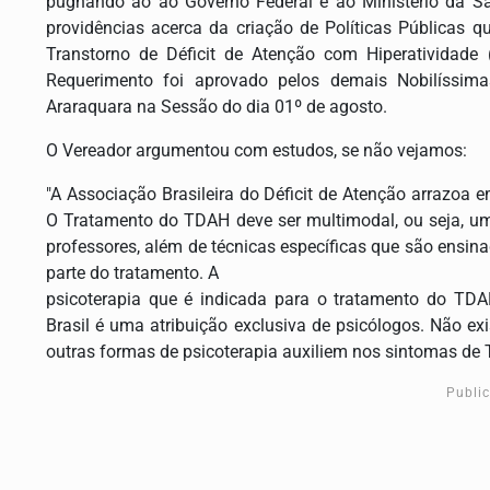
pugnando ao ao Governo Federal e ao Ministério da Saú
providências acerca da criação de Políticas Públicas 
Transtorno de Déficit de Atenção com Hiperatividade
Requerimento foi aprovado pelos demais Nobilíssim
Araraquara na Sessão do dia 01º de agosto.
O Vereador argumentou com estudos, se não vejamos:
"A Associação Brasileira do Déficit de Atenção arrazo
O Tratamento do TDAH deve ser multimodal, ou seja, u
professores, além de técnicas específicas que são ensin
parte do tratamento. A
psicoterapia que é indicada para o tratamento do TD
Brasil é uma atribuição exclusiva de psicólogos. Não e
outras formas de psicoterapia auxiliem nos sintomas de
Publi