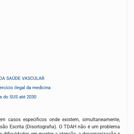
 DA SAÚDE VASCULAR
rcício ilegal da medicina
os do SUS até 2030
m casos específicos onde existem, simultaneamente,
essão Escrita (Disortografia). O TDAH não é um problema
as dificuldades em manter a atenção, a desorganização e