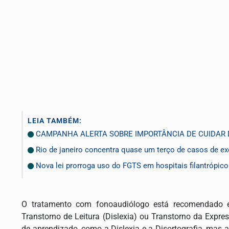
LEIA TAMBÉM:
CAMPANHA ALERTA SOBRE IMPORTÂNCIA DE CUIDAR
Rio de janeiro concentra quase um terço de casos de exe
Nova lei prorroga uso do FGTS em hospitais filantrópic
O tratamento com fonoaudiólogo está recomendado e
Transtorno de Leitura (Dislexia) ou Transtorno da Expr
de aprendizado, como a Dislexia e a Disortografia, mas 