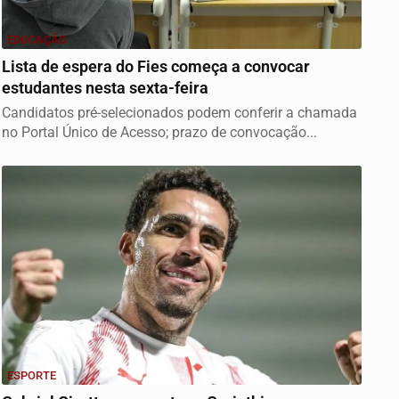
EDUCAÇÃO
Lista de espera do Fies começa a convocar
estudantes nesta sexta-feira
Candidatos pré-selecionados podem conferir a chamada
no Portal Único de Acesso; prazo de convocação...
ESPORTE