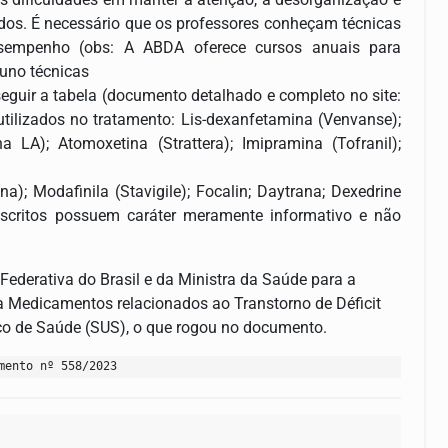
dos. É necessário que os professores conheçam técnicas
sempenho (obs: A ABDA oferece cursos anuais para
luno técnicas
seguir a tabela (documento detalhado e completo no site:
tilizados no tratamento: Lis-dexanfetamina (Venvanse);
ina LA); Atomoxetina (Strattera); Imipramina (Tofranil);
na); Modafinila (Stavigile); Focalin; Daytrana; Dexedrine
escritos possuem caráter meramente informativo e não
Federativa do Brasil e da Ministra da Saúde para a
 à Medicamentos relacionados ao Transtorno de Déficit
co de Saúde (SUS), o que rogou no documento.
mento nº 558/2023