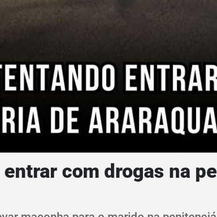
entrar com drogas na pe
evar maconha para o marido na penitenciá