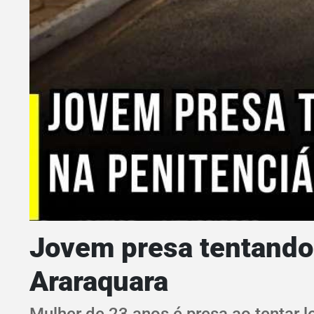
Jovem presa tentando 
Araraquara
Mulher de 23 anos é presa ao tentar l