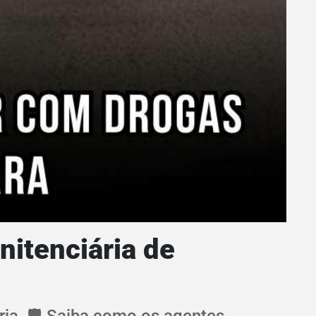
nitenciária de
ria. 🛡️ Saiba como os agentes