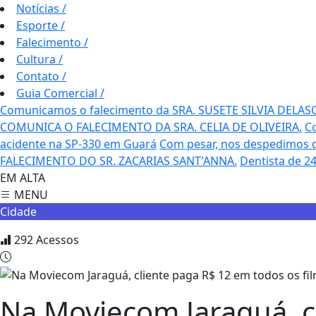
Notícias
/
Esporte
/
Falecimento
/
Cultura
/
Contato
/
Guia Comercial
/
Comunicamos o falecimento da SRA. SUSETE SILVIA DELAS
COMUNICA O FALECIMENTO DA SRA. CELIA DE OLIVEIRA.
C
acidente na SP-330 em Guará
Com pesar, nos despedimos do
FALECIMENTO DO SR. ZACARIAS SANT'ANNA.
Dentista de 2
EM ALTA
MENU
Cidade
292
Acessos
Na Moviecom Jaraguá, c