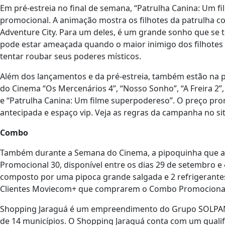
Em pré-estreia no final de semana, “Patrulha Canina: Um
promocional. A animação mostra os filhotes da patrulha 
Adventure City. Para um deles, é um grande sonho que se to
pode estar ameaçada quando o maior inimigo dos filhotes 
tentar roubar seus poderes místicos.
Além dos lançamentos e da pré-estreia, também estão n
do Cinema “Os Mercenários 4”, “Nosso Sonho”, “A Freira 2”,
e “Patrulha Canina: Um filme superpodereso”. O preço pro
antecipada e espaço vip. Veja as regras da campanha no si
Combo
Também durante a Semana do Cinema, a pipoquinha que a
Promocional 30, disponível entre os dias 29 de setembro 
composto por uma pipoca grande salgada e 2 refrigerantes
Clientes Moviecom+ que comprarem o Combo Promocional 3
Shopping Jaraguá é um empreendimento do Grupo SOLPANAM
de 14 municípios. O Shopping Jaraguá conta com um qualif