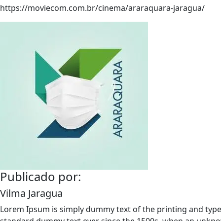
https://moviecom.com.br/cinema/araraquara-jaragua/
Publicado por:
Vilma Jaragua
Lorem Ipsum is simply dummy text of the printing and type
standard dummy text ever since the 1500s, when an unknow