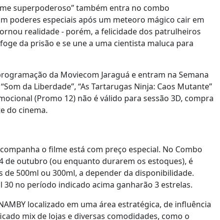
 filme superpoderoso” também entra no combo
com poderes especiais após um meteoro mágico cair em
rnou realidade - porém, a felicidade dos patrulheiros
foge da prisão e se une a uma cientista maluca para
a programação da Moviecom Jaraguá e entram na Semana
 “Som da Liberdade”, “As Tartarugas Ninja: Caos Mutante”
mocional (Promo 12) não é válido para sessão 3D, compra
te do cinema.
companha o filme está com preço especial. No Combo
e 4 de outubro (ou enquanto durarem os estoques), é
 de 500ml ou 300ml, a depender da disponibilidade.
0 no período indicado acima ganharão 3 estrelas.
BY localizado em uma área estratégica, de influência
icado mix de lojas e diversas comodidades, como o