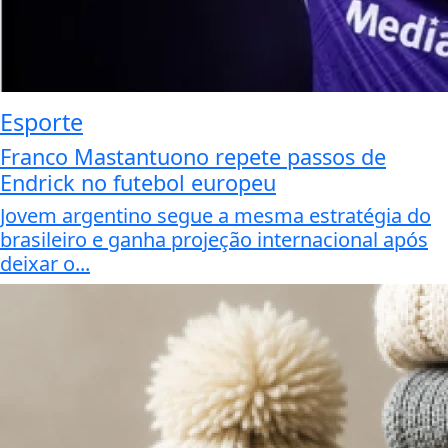
Esporte
Franco Mastantuono repete passos de
Endrick no futebol europeu
Jovem argentino segue a mesma estratégia do
brasileiro e ganha projeção internacional após
deixar o...