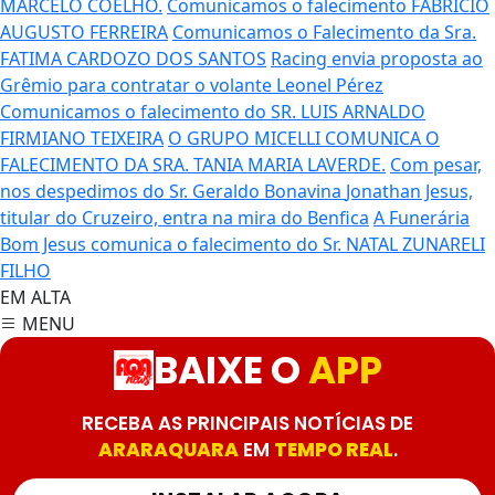
MARCELO COELHO.
Comunicamos o falecimento FABRÍCIO
AUGUSTO FERREIRA
Comunicamos o Falecimento da Sra.
FATIMA CARDOZO DOS SANTOS
Racing envia proposta ao
Grêmio para contratar o volante Leonel Pérez
Comunicamos o falecimento do SR. LUIS ARNALDO
FIRMIANO TEIXEIRA
O GRUPO MICELLI COMUNICA O
FALECIMENTO DA SRA. TANIA MARIA LAVERDE.
Com pesar,
nos despedimos do Sr. Geraldo Bonavina
Jonathan Jesus,
titular do Cruzeiro, entra na mira do Benfica
A Funerária
Bom Jesus comunica o falecimento do Sr. NATAL ZUNARELI
FILHO
EM ALTA
MENU
BAIXE O
APP
RECEBA AS PRINCIPAIS NOTÍCIAS DE
ARARAQUARA
EM
TEMPO REAL
.