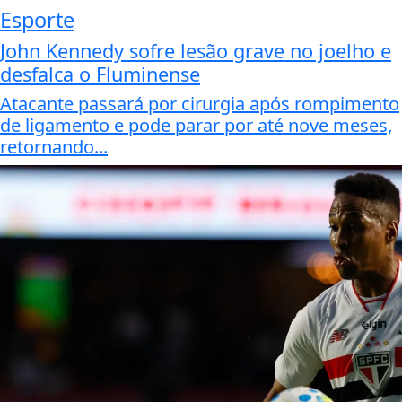
Esporte
John Kennedy sofre lesão grave no joelho e
desfalca o Fluminense
Atacante passará por cirurgia após rompimento
de ligamento e pode parar por até nove meses,
retornando...