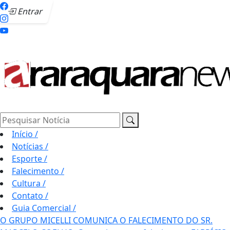
Entrar
Pesquisar Notícia
Início
/
Notícias
/
Esporte
/
Falecimento
/
Cultura
/
Contato
/
Guia Comercial
/
O GRUPO MICELLI COMUNICA O FALECIMENTO DO SR.