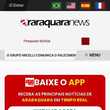
Entrar
Pesquisar Notícia
MENU
O GRUPO MICELLI COMUNICA O FALECIMENTO DO SR. MARCELO C
EM ALTA
BAIXE O
APP
RECEBA AS PRINCIPAIS NOTÍCIAS DE
ARARAQUARA
EM
TEMPO REAL
.