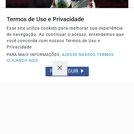
Termos de Uso e Privacidade
ESPORTE
Esse site utiliza cookies para melhorar sua experiência
Wendell pode atingir 50 jogos pelo São Paulo
de navegação. Ao continuar o acesso, entendemos que
diante do Grêmio
você concorda com nossos Termos de Uso e
Lateral-esquerdo reencontra seu ex-clube neste sábado
Privacidade.
pelo Brasileirão e pode celebrar marca expressiva...
PARA MAIS INFORMAÇÕES,
ACESSE NOSSOS TERMOS
CLICANDO AQUI
PROSSEGUIR
Descubra Mais
Não possui uma conta?
Você pode anunciar produtos e muito mais!
CRIAR MINHA CONTA