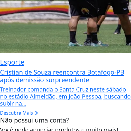
Esporte
Cristian de Souza reencontra Botafogo-PB
após demissão surpreendente
Treinador comanda o Santa Cruz neste sábado
no estádio Almeidão, em João Pessoa, buscando
subir na...
Descubra Mais
Não possui uma conta?
Você pode anunciar produtos e muito mais!