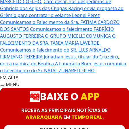
MARCELO COELHO.
Com pesar, nos despedimos de
Gabriela dos Anjos das Chagas
Racing envia proposta ao
Grêmio para contratar o volante Leonel Pérez
Comunicamos o Falecimento da Sra. FATIMA CARDOZO
DOS SANTOS
Comunicamos o falecimento FABRÍCIO
AUGUSTO FERREIRA
O GRUPO MICELLI COMUNICA O
FALECIMENTO DA SRA. TANIA MARIA LAVERDE.
Comunicamos o falecimento do SR. LUIS ARNALDO
FIRMIANO TEIXEIRA
Jonathan Jesus, titular do Cruzeiro,
entra na mira do Benfica
A Funerária Bom Jesus comunica
o falecimento do Sr. NATAL ZUNARELI FILHO
EM ALTA
MENU
BAIXE O
APP
RECEBA AS PRINCIPAIS NOTÍCIAS DE
ARARAQUARA
EM
TEMPO REAL
.