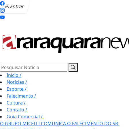
Entrar
Pesquisar Notícia
Início
/
Notícias
/
Esporte
/
Falecimento
/
Cultura
/
Contato
/
Guia Comercial
/
O GRUPO MICELLI COMUNICA O FALECIMENTO DO SR.