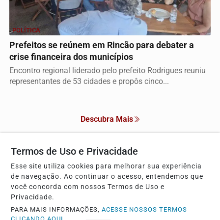
POLÍTICA
Prefeitos se reúnem em Rincão para debater a
crise financeira dos municípios
Encontro regional liderado pelo prefeito Rodrigues reuniu
representantes de 53 cidades e propôs cinco...
Descubra Mais
Termos de Uso e Privacidade
Esse site utiliza cookies para melhorar sua experiência
Não possui uma conta?
de navegação. Ao continuar o acesso, entendemos que
você concorda com nossos Termos de Uso e
Você pode anunciar produtos e muito mais!
Privacidade.
PARA MAIS INFORMAÇÕES,
ACESSE NOSSOS TERMOS
CRIAR MINHA CONTA
CLICANDO AQUI