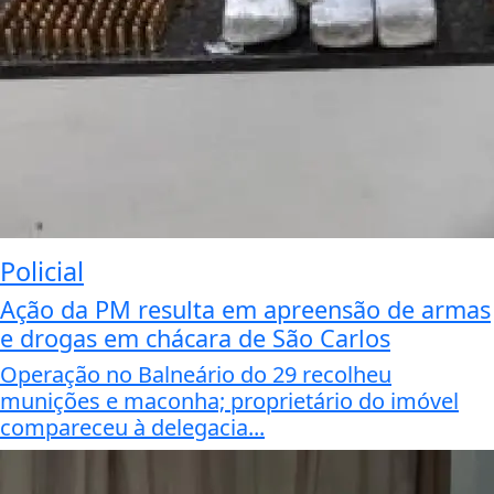
Policial
Ação da PM resulta em apreensão de armas
e drogas em chácara de São Carlos
Operação no Balneário do 29 recolheu
munições e maconha; proprietário do imóvel
compareceu à delegacia...