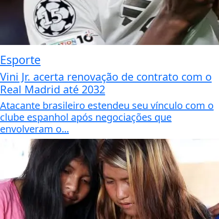
Esporte
Vini Jr. acerta renovação de contrato com o
Real Madrid até 2032
Atacante brasileiro estendeu seu vínculo com o
clube espanhol após negociações que
envolveram o...