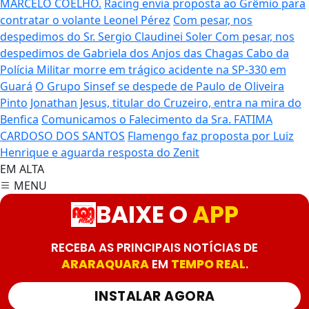
MARCELO COELHO.
Racing envia proposta ao Grêmio para
contratar o volante Leonel Pérez
Com pesar, nos
despedimos do Sr. Sergio Claudinei Soler
Com pesar, nos
despedimos de Gabriela dos Anjos das Chagas
Cabo da
Polícia Militar morre em trágico acidente na SP-330 em
Guará
O Grupo Sinsef se despede de Paulo de Oliveira
Pinto
Jonathan Jesus, titular do Cruzeiro, entra na mira do
Benfica
Comunicamos o Falecimento da Sra. FATIMA
CARDOSO DOS SANTOS
Flamengo faz proposta por Luiz
Henrique e aguarda resposta do Zenit
EM ALTA
MENU
BAIXE O
APP
RECEBA AS PRINCIPAIS NOTÍCIAS DE
ARARAQUARA
EM
TEMPO REAL
.
INSTALAR AGORA