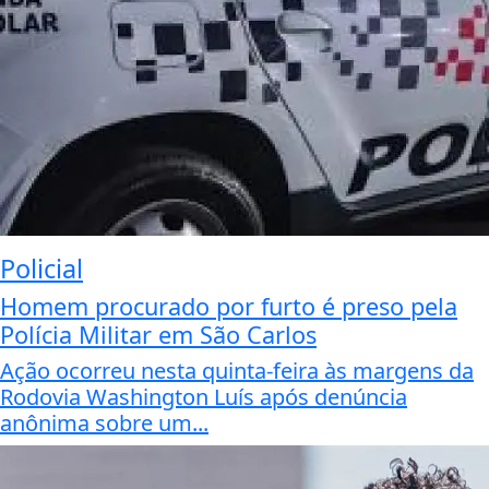
Policial
Homem procurado por furto é preso pela
Polícia Militar em São Carlos
Ação ocorreu nesta quinta-feira às margens da
Rodovia Washington Luís após denúncia
anônima sobre um...