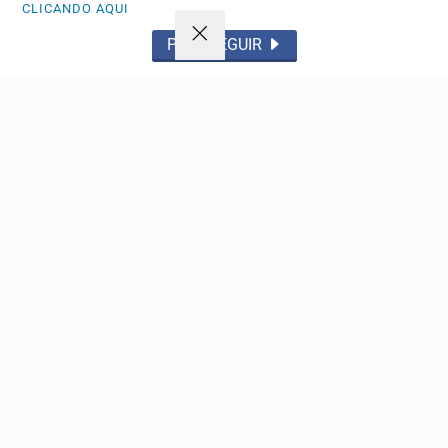
CLICANDO AQUI
PROSSEGUIR
ESPORTE
Ferran Torres destaca presença no Yankee
Stadium e projeta futuro no Barcelona
Atacante espanhol lançou bola cerimonial em Nova York
e chama atenção nas redes sociais após atuações...
Descubra Mais
Não possui uma conta?
Você pode anunciar produtos e muito mais!
CRIAR MINHA CONTA