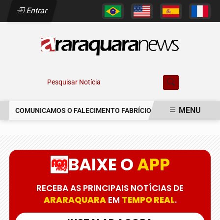
Entrar
Pesquisar Notícia
MENU
COMUNICAMOS O FALECIMENTO FABRÍCIO AUGUSTO FERREIRA
EM ALTA
BAIXE O
APP
RECEBA AS PRINCIPAIS NOTÍCIAS DE
ARARAQUARA
EM
TEMPO REAL
.