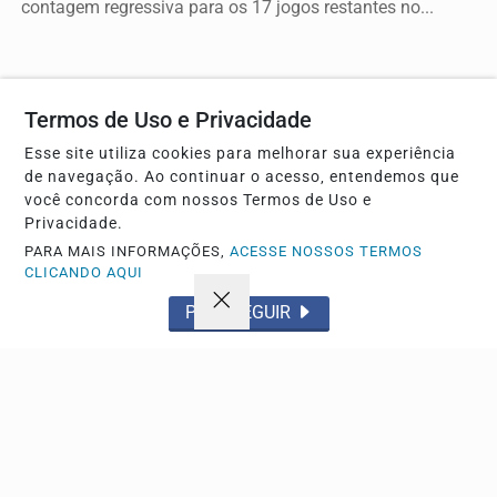
contagem regressiva para os 17 jogos restantes no...
Descubra Mais
Termos de Uso e Privacidade
Esse site utiliza cookies para melhorar sua experiência
de navegação. Ao continuar o acesso, entendemos que
você concorda com nossos Termos de Uso e
Não possui uma conta?
Privacidade.
Você pode anunciar produtos e muito mais!
PARA MAIS INFORMAÇÕES,
ACESSE NOSSOS TERMOS
CLICANDO AQUI
PROSSEGUIR
CRIAR MINHA CONTA