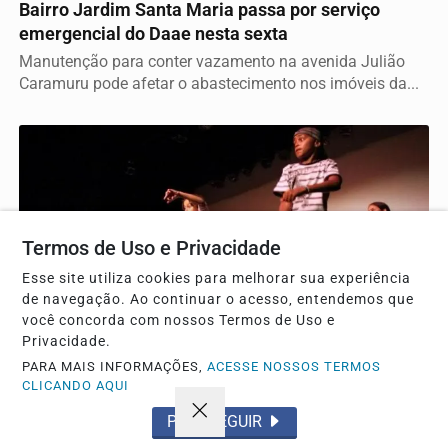
Bairro Jardim Santa Maria passa por serviço
emergencial do Daae nesta sexta
Manutenção para conter vazamento na avenida Julião
Caramuru pode afetar o abastecimento nos imóveis da...
Termos de Uso e Privacidade
Esse site utiliza cookies para melhorar sua experiência
de navegação. Ao continuar o acesso, entendemos que
você concorda com nossos Termos de Uso e
Privacidade.
CULTURA
PARA MAIS INFORMAÇÕES,
ACESSE NOSSOS TERMOS
CLICANDO AQUI
Edital complementar para oficinas culturais é
lançado em Araraquara
PROSSEGUIR
Secretaria municipal busca projetos de artistas locais