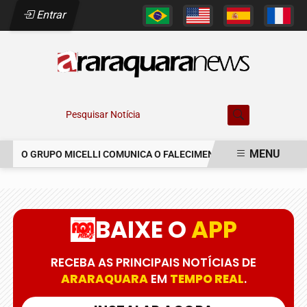
Entrar
Pesquisar Notícia
MENU
O GRUPO MICELLI COMUNICA O FALECIMENTO DO SR. MARCELO C
EM ALTA
BAIXE O
APP
RECEBA AS PRINCIPAIS NOTÍCIAS DE
ARARAQUARA
EM
TEMPO REAL
.