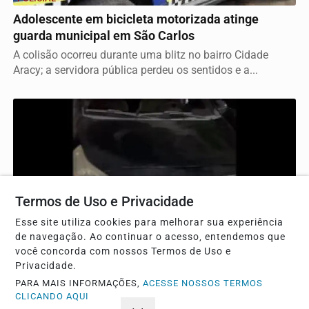
Adolescente em bicicleta motorizada atinge
guarda municipal em São Carlos
A colisão ocorreu durante uma blitz no bairro Cidade
Aracy; a servidora pública perdeu os sentidos e a...
Termos de Uso e Privacidade
Esse site utiliza cookies para melhorar sua experiência
de navegação. Ao continuar o acesso, entendemos que
você concorda com nossos Termos de Uso e
POLICIAL
Privacidade.
Força Tática recupera veículo furtado e prende
PARA MAIS INFORMAÇÕES,
ACESSE NOSSOS TERMOS
motorista em São Carlos
CLICANDO AQUI