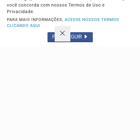
Descubra Mais
você concorda com nossos Termos de Uso e
Privacidade.
PARA MAIS INFORMAÇÕES,
ACESSE NOSSOS TERMOS
CLICANDO AQUI
Não possui uma conta?
PROSSEGUIR
Você pode anunciar produtos e muito mais!
CRIAR MINHA CONTA