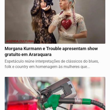
AGENDA CULTURAL
Morgana Kurmann e Trouble apresentam show
gratuito em Araraquara
Espetáculo reúne interpretações de clássicos do blues,
folk e country em homenagem às mulheres que...