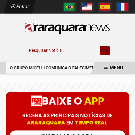
Entrar
Pesquisar Notícia
MENU
O GRUPO MICELLI COMUNICA O FALECIMENTO DO SR. MARCELO C
EM ALTA
BAIXE O
APP
RECEBA AS PRINCIPAIS NOTÍCIAS DE
ARARAQUARA
EM
TEMPO REAL
.