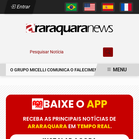
Entrar
Pesquisar Notícia
MENU
O GRUPO MICELLI COMUNICA O FALECIMENTO DO SR. MARCELO C
EM ALTA
BAIXE O
APP
RECEBA AS PRINCIPAIS NOTÍCIAS DE
ARARAQUARA
EM
TEMPO REAL
.