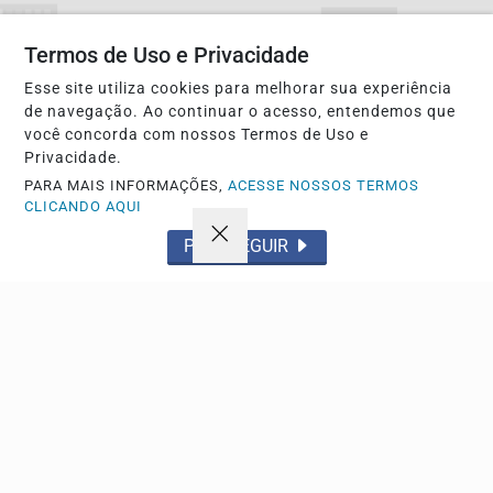
Não possui uma conta?
Termos de Uso e Privacidade
Você pode anunciar produtos e muito mais!
Esse site utiliza cookies para melhorar sua experiência
de navegação. Ao continuar o acesso, entendemos que
CRIAR MINHA CONTA
você concorda com nossos Termos de Uso e
Privacidade.
PARA MAIS INFORMAÇÕES,
ACESSE NOSSOS TERMOS
CLICANDO AQUI
PROSSEGUIR
Navegue
Início
Política
Tecnologia
Policial