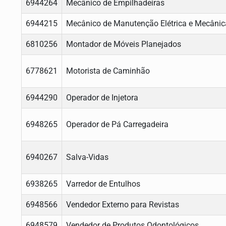
6944264
Mecânico de Empilhadeiras
6944215
Mecânico de Manutenção Elétrica e Mecânic
6810256
Montador de Móveis Planejados
6778621
Motorista de Caminhão
6944290
Operador de Injetora
6948265
Operador de Pá Carregadeira
6940267
Salva-Vidas
6938265
Varredor de Entulhos
6948566
Vendedor Externo para Revistas
6948579
Vendedor de Produtos Odontológicos