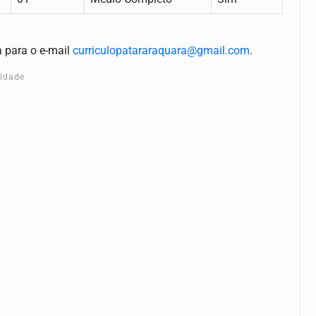
a para o e-mail
curriculopatararaquara@gmail.com
.
cidade