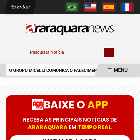
Entrar
Pesquisar Notícia
MENU
O GRUPO MICELLI COMUNICA O FALECIMENTO DO SR. MARCELO C
EM ALTA
BAIXE O
APP
RECEBA AS PRINCIPAIS NOTÍCIAS DE
ARARAQUARA
EM
TEMPO REAL
.