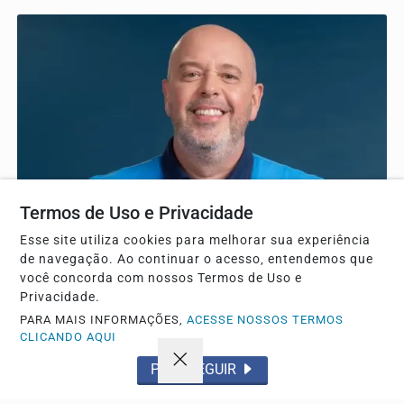
Termos de Uso e Privacidade
Esse site utiliza cookies para melhorar sua experiência
de navegação. Ao continuar o acesso, entendemos que
ESPORTE
você concorda com nossos Termos de Uso e
Privacidade.
Alex escobar passa por cirurgia para retirada de
tumor no Rio de Janeiro
PARA MAIS INFORMAÇÕES,
ACESSE NOSSOS TERMOS
CLICANDO AQUI
O jornalista enfrentou procedimento médico após pico de
pressão durante transmissão ao vivo na televisão.
PROSSEGUIR