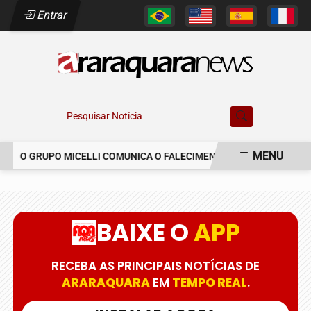
Entrar
Pesquisar Notícia
MENU
O GRUPO MICELLI COMUNICA O FALECIMENTO DO SR. MARCELO C
EM ALTA
BAIXE O
APP
RECEBA AS PRINCIPAIS NOTÍCIAS DE
ARARAQUARA
EM
TEMPO REAL
.