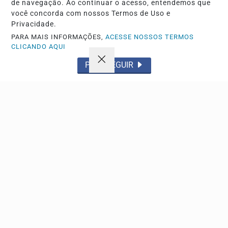
de navegação. Ao continuar o acesso, entendemos que
você concorda com nossos Termos de Uso e
ESPORTE
Privacidade.
SAF do Coritiba desiste de CT ambiental e avalia
PARA MAIS INFORMAÇÕES,
ACESSE NOSSOS TERMOS
CLICANDO AQUI
estrutura do Paraná Clube
Controlada pelo Independiente del Valle, gestão busca
PROSSEGUIR
novos locais após barreiras em área de preservação
Descubra Mais
Não possui uma conta?
Você pode anunciar produtos e muito mais!
CRIAR MINHA CONTA