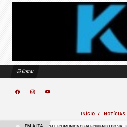
Entrar
/
INÍCIO
NOTÍCIAS
EM ALTA
CREA
O GRUPO MICELLI COMUNICA O FALECIMENTO DO SR. JOSÉ 