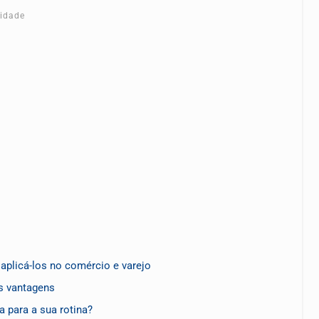
cidade
plicá-los no comércio e varejo
as vantagens
 para a sua rotina?