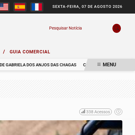
SEXTA-FEIRA, 07 DE AGOSTO 2026
Pesquisar Notícia
/
O
GUIA COMERCIAL
MENU
ABRIELA DOS ANJOS DAS CHAGAS
COM PESAR, NOS DESPEDIMOS 
338
Acessos