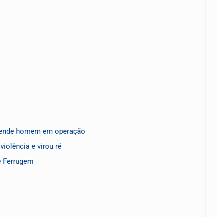
 prende homem em operação
iolência e virou ré
e Ferrugem