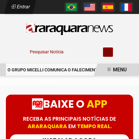
Entrar
Pesquisar Notícia
MENU
O GRUPO MICELLI COMUNICA O FALECIMENTO DO SR. MARCELO CO
EM ALTA
BAIXE O
APP
RECEBA AS PRINCIPAIS NOTÍCIAS DE
ARARAQUARA
EM
TEMPO REAL
.