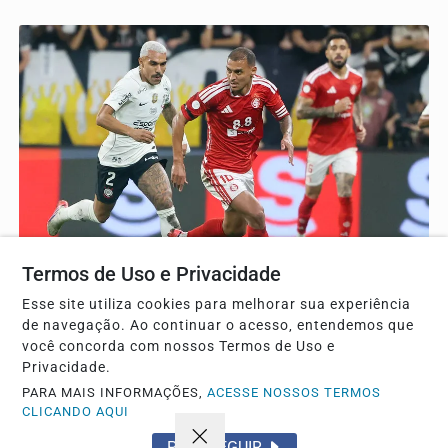
Termos de Uso e Privacidade
ESPORTE
Esse site utiliza cookies para melhorar sua experiência
Corinthians bate o internacional por 2 a 1 mas cai
de navegação. Ao continuar o acesso, entendemos que
na copa do brasil
você concorda com nossos Termos de Uso e
Privacidade.
Apesar do triunfo na Neo Química Arena com gols de
Gustavo Henrique e Pedro Raul, o alvinegro acabou...
PARA MAIS INFORMAÇÕES,
ACESSE NOSSOS TERMOS
CLICANDO AQUI
PROSSEGUIR