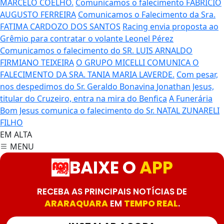
MARCELO COELHO.
Comunicamos o falecimento FABRÍCIO
AUGUSTO FERREIRA
Comunicamos o Falecimento da Sra.
FATIMA CARDOZO DOS SANTOS
Racing envia proposta ao
Grêmio para contratar o volante Leonel Pérez
Comunicamos o falecimento do SR. LUIS ARNALDO
FIRMIANO TEIXEIRA
O GRUPO MICELLI COMUNICA O
FALECIMENTO DA SRA. TANIA MARIA LAVERDE.
Com pesar,
nos despedimos do Sr. Geraldo Bonavina
Jonathan Jesus,
titular do Cruzeiro, entra na mira do Benfica
A Funerária
Bom Jesus comunica o falecimento do Sr. NATAL ZUNARELI
FILHO
EM ALTA
MENU
BAIXE O
APP
RECEBA AS PRINCIPAIS NOTÍCIAS DE
ARARAQUARA
EM
TEMPO REAL
.