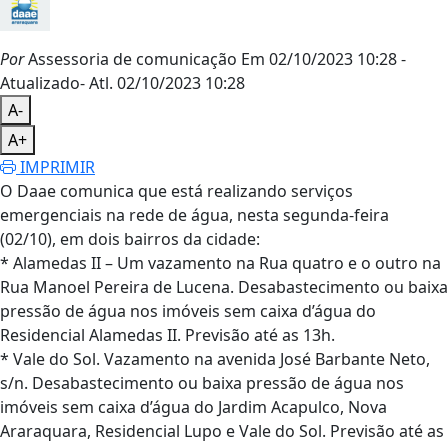
Por
Assessoria de comunicação
Em 02/10/2023 10:28
-
Atualizado
- Atl.
02/10/2023 10:28
A-
A+
IMPRIMIR
O Daae comunica que está realizando serviço
s
emergencia
is
na rede de água,
nesta segunda-feira
(02/10), em dois bairros da cidade:
* Alamedas II – Um
vazamento
na Rua
quatro
e o outro na
Rua Manoel Pereira de Lucena.
Desabastecimento ou baixa
pressão de água nos imóveis sem caixa d’água do
Residencial Alamedas II.
Previsão até
a
s 13h.
*
Vale do Sol. Vazamento
na av
enida
J
os
é
B
arbante
N
eto,
s/n.
Desabastecimento ou baixa pressão de água nos
imóveis sem caixa d’água do Jardim Acapulco, Nova
Araraquara, Residencial Lupo e Vale do Sol. Previsão até as