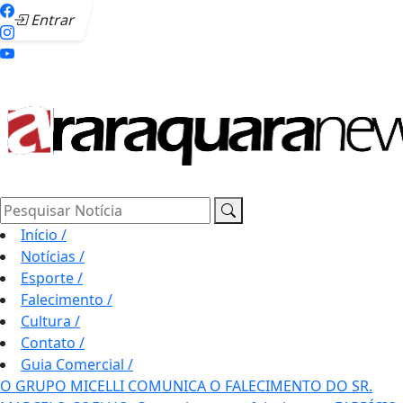
Entrar
Pesquisar Notícia
Início
/
Notícias
/
Esporte
/
Falecimento
/
Cultura
/
Contato
/
Guia Comercial
/
O GRUPO MICELLI COMUNICA O FALECIMENTO DO SR.