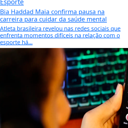
Esporte
Bia Haddad Maia confirma pausa na
carreira para cuidar da saúde mental
Atleta brasileira revelou nas redes sociais que
enfrenta momentos difíceis na relação com o
esporte há...