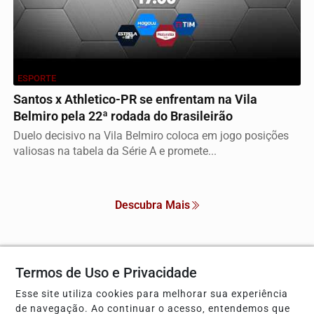
ESPORTE
Santos x Athletico-PR se enfrentam na Vila
Belmiro pela 22ª rodada do Brasileirão
Duelo decisivo na Vila Belmiro coloca em jogo posições
valiosas na tabela da Série A e promete...
Descubra Mais
Termos de Uso e Privacidade
Não possui uma conta?
Esse site utiliza cookies para melhorar sua experiência
Você pode anunciar produtos e muito mais!
de navegação. Ao continuar o acesso, entendemos que