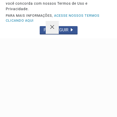
você concorda com nossos Termos de Uso e
Privacidade.
CRIAR MINHA CONTA
PARA MAIS INFORMAÇÕES,
ACESSE NOSSOS TERMOS
CLICANDO AQUI
PROSSEGUIR
Navegue
Início
Política
Tecnologia
Policial
Economia
Saúde
Falecimento
Região