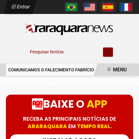
Entrar
Pesquisar Notícia
MENU
COMUNICAMOS O FALECIMENTO FABRÍCIO AUGUSTO FERREIRA
EM ALTA
BAIXE O
APP
RECEBA AS PRINCIPAIS NOTÍCIAS DE
ARARAQUARA
EM
TEMPO REAL
.