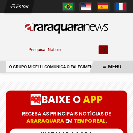
Entrar
Pesquisar Notícia
MENU
O GRUPO MICELLI COMUNICA O FALECIMENTO DO SR. MARCELO C
EM ALTA
BAIXE O
APP
RECEBA AS PRINCIPAIS NOTÍCIAS DE
ARARAQUARA
EM
TEMPO REAL
.