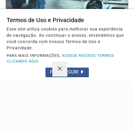
POLICIAL
Colisão de carros na Vila Prado marca tarde de
Termos de Uso e Privacidade
sexta-feira em São Carlos
Esse site utiliza cookies para melhorar sua experiência
Acidente envolvendo dois veículos no bairro Vila Prado
de navegação. Ao continuar o acesso, entendemos que
mobilizou a Polícia Militar, mas felizmente...
você concorda com nossos Termos de Uso e
Privacidade.
PARA MAIS INFORMAÇÕES,
ACESSE NOSSOS TERMOS
CLICANDO AQUI
Descubra Mais
PROSSEGUIR
Não possui uma conta?
Você pode anunciar produtos e muito mais!
CRIAR MINHA CONTA