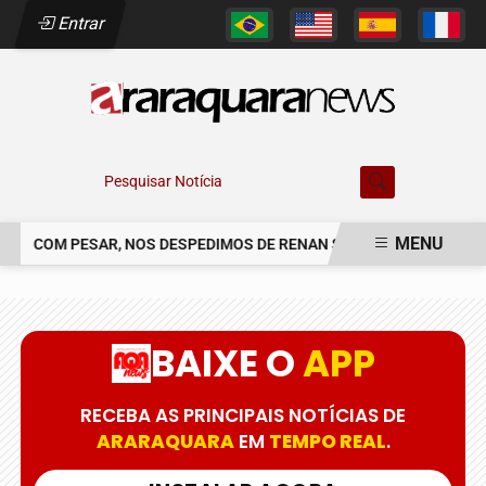
Entrar
Pesquisar Notícia
MENU
COM PESAR, NOS DESPEDIMOS DE RENAN SOARES DE CAMPOS
EM ALTA
BAIXE O
APP
RECEBA AS PRINCIPAIS NOTÍCIAS DE
ARARAQUARA
EM
TEMPO REAL
.