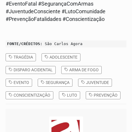
#EventoFatal #SegurançaComArmas
#JuventudeConsciente #LutoComunidade
#PrevençãoFatalidades #Conscientização
FONTE/CRÉDITOS:
São Carlos Agora
TRAGÉDIA
ADOLESCENTE
DISPARO ACIDENTAL
ARMA DE FOGO
EVENTO
SEGURANÇA
JUVENTUDE
CONSCIENTIZAÇÃO
LUTO
PREVENÇÃO