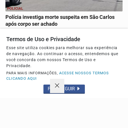
POLICIAL
Polícia investiga morte suspeita em São Carlos
após corpo ser achado
Vítima de 63 anos foi localizada em decomposição no
bairro Jardim Hikare com marcas de violência; a DIG...
Termos de Uso e Privacidade
Esse site utiliza cookies para melhorar sua experiência
de navegação. Ao continuar o acesso, entendemos que
Descubra Mais
você concorda com nossos Termos de Uso e
Privacidade.
PARA MAIS INFORMAÇÕES,
ACESSE NOSSOS TERMOS
CLICANDO AQUI
Não possui uma conta?
PROSSEGUIR
Você pode anunciar produtos e muito mais!
CRIAR MINHA CONTA